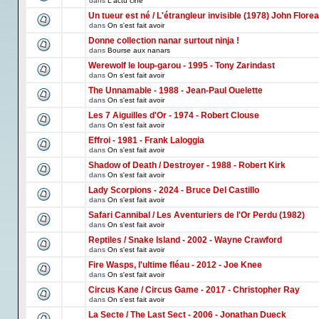
dans
L'actu ciné
Un tueur est né / L'étrangleur invisible (1978) John Florea
dans
On s'est fait avoir
Donne collection nanar surtout ninja !
dans
Bourse aux nanars
Werewolf le loup-garou - 1995 - Tony Zarindast
dans
On s'est fait avoir
The Unnamable - 1988 - Jean-Paul Ouelette
dans
On s'est fait avoir
Les 7 Aiguilles d'Or - 1974 - Robert Clouse
dans
On s'est fait avoir
Effroi - 1981 - Frank Laloggia
dans
On s'est fait avoir
Shadow of Death / Destroyer - 1988 - Robert Kirk
dans
On s'est fait avoir
Lady Scorpions - 2024 - Bruce Del Castillo
dans
On s'est fait avoir
Safari Cannibal / Les Aventuriers de l'Or Perdu (1982)
dans
On s'est fait avoir
Reptiles / Snake Island - 2002 - Wayne Crawford
dans
On s'est fait avoir
Fire Wasps, l'ultime fléau - 2012 - Joe Knee
dans
On s'est fait avoir
Circus Kane / Circus Game - 2017 - Christopher Ray
dans
On s'est fait avoir
La Secte / The Last Sect - 2006 - Jonathan Dueck