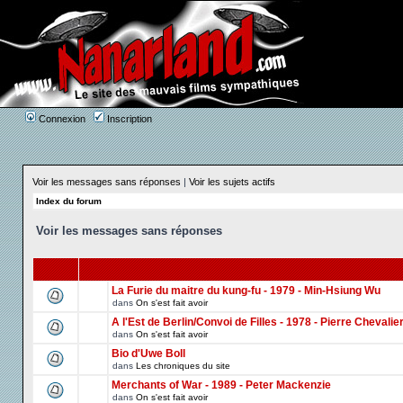
Connexion
Inscription
Voir les messages sans réponses
|
Voir les sujets actifs
Index du forum
Voir les messages sans réponses
La Furie du maitre du kung-fu - 1979 - Min-Hsiung Wu
dans
On s'est fait avoir
A l'Est de Berlin/Convoi de Filles - 1978 - Pierre Chevalie
dans
On s'est fait avoir
Bio d'Uwe Boll
dans
Les chroniques du site
Merchants of War - 1989 - Peter Mackenzie
dans
On s'est fait avoir