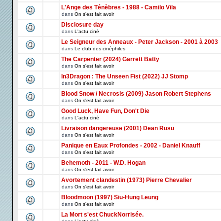
L'Ange des Ténèbres - 1988 - Camilo Vila
dans
On s'est fait avoir
Disclosure day
dans
L'actu ciné
Le Seigneur des Anneaux - Peter Jackson - 2001 à 2003
dans
Le club des cinéphiles
The Carpenter (2024) Garrett Batty
dans
On s'est fait avoir
In3Dragon : The Unseen Fist (2022) JJ Stomp
dans
On s'est fait avoir
Blood Snow / Necrosis (2009) Jason Robert Stephens
dans
On s'est fait avoir
Good Luck, Have Fun, Don't Die
dans
L'actu ciné
Livraison dangereuse (2001) Dean Rusu
dans
On s'est fait avoir
Panique en Eaux Profondes - 2002 - Daniel Knauff
dans
On s'est fait avoir
Behemoth - 2011 - W.D. Hogan
dans
On s'est fait avoir
Avortement clandestin (1973) Pierre Chevalier
dans
On s'est fait avoir
Bloodmoon (1997) Siu-Hung Leung
dans
On s'est fait avoir
La Mort s'est ChuckNorrisée.