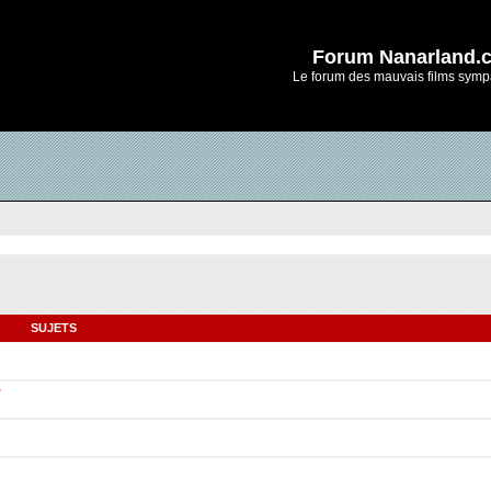
Forum Nanarland.
Le forum des mauvais films symp
SUJETS
r