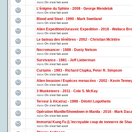
dans
On s'est fait avoir
L'énigme du Sphinx - 2008 - George Mendeluk
dans
On s'est fait avoir
Blood and Steel - 1990 - Mark Swetland
dans
On s'est fait avoir
Alien Expedition/Jurassic Expedition - 2018 - Wallace Br
dans
On s'est fait avoir
Le bateau des ténèbres - 2002 - Christian McIntire
dans
On s'est fait avoir
Necromancer - 1988 - Dusty Nelson
dans
On s'est fait avoir
Survivance - 1981 - Jeff Lieberman
dans
On s'est fait avoir
Curtains - 1983 - Richard Ciupka, Peter R. Simpson
dans
On s'est fait avoir
Alien Invasion / Espèces menacées - 2002 - Kevin Tenne
dans
On s'est fait avoir
3 Musketeers - 2011 - Cole S. McKay
dans
On s'est fait avoir
Terreur à Alcatraz - 1988 - Dimitri Logothetis
dans
On s'est fait avoir
Opération Manille/Showdown in Manila - 2016 - Mark Dac
dans
On s'est fait avoir
Immortal Kung Fu (L'incroyable coup de tonnerre de Shao
dans
On s'est fait avoir