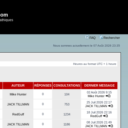
com
athiques
FAQ
Rechercher
Nous sommes actuellement le 07 Août 2026 23:35
Heures au format UTC + 1 heure
AUTEUR
RÉPONSES
CONSULTATIONS
DERNIER MESSAGE
02 Août 2026 9:15
0
Mike Hunter
104
Mike Hunter
25 Juil 2026 22:17
0
JACK TILLMAN
753
JACK TILLMAN
18 Juil 2026 22:16
0
RedGuff
1234
RedGuff
08 Juil 2026 21:49
0
JACK TILLMAN
1186
JACK TILLMAN