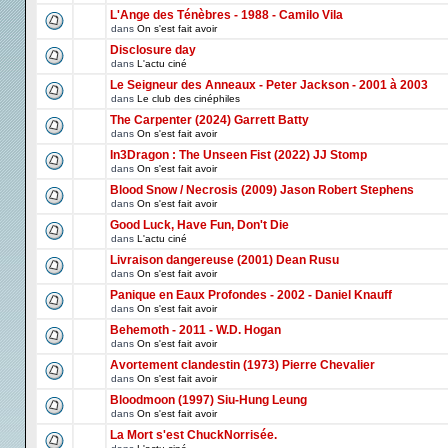
L'Ange des Ténèbres - 1988 - Camilo Vila
dans
On s'est fait avoir
Disclosure day
dans
L'actu ciné
Le Seigneur des Anneaux - Peter Jackson - 2001 à 2003
dans
Le club des cinéphiles
The Carpenter (2024) Garrett Batty
dans
On s'est fait avoir
In3Dragon : The Unseen Fist (2022) JJ Stomp
dans
On s'est fait avoir
Blood Snow / Necrosis (2009) Jason Robert Stephens
dans
On s'est fait avoir
Good Luck, Have Fun, Don't Die
dans
L'actu ciné
Livraison dangereuse (2001) Dean Rusu
dans
On s'est fait avoir
Panique en Eaux Profondes - 2002 - Daniel Knauff
dans
On s'est fait avoir
Behemoth - 2011 - W.D. Hogan
dans
On s'est fait avoir
Avortement clandestin (1973) Pierre Chevalier
dans
On s'est fait avoir
Bloodmoon (1997) Siu-Hung Leung
dans
On s'est fait avoir
La Mort s'est ChuckNorrisée.