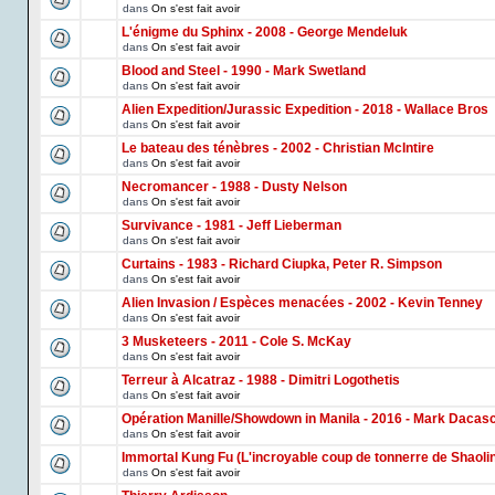
dans
On s'est fait avoir
L'énigme du Sphinx - 2008 - George Mendeluk
dans
On s'est fait avoir
Blood and Steel - 1990 - Mark Swetland
dans
On s'est fait avoir
Alien Expedition/Jurassic Expedition - 2018 - Wallace Bros
dans
On s'est fait avoir
Le bateau des ténèbres - 2002 - Christian McIntire
dans
On s'est fait avoir
Necromancer - 1988 - Dusty Nelson
dans
On s'est fait avoir
Survivance - 1981 - Jeff Lieberman
dans
On s'est fait avoir
Curtains - 1983 - Richard Ciupka, Peter R. Simpson
dans
On s'est fait avoir
Alien Invasion / Espèces menacées - 2002 - Kevin Tenney
dans
On s'est fait avoir
3 Musketeers - 2011 - Cole S. McKay
dans
On s'est fait avoir
Terreur à Alcatraz - 1988 - Dimitri Logothetis
dans
On s'est fait avoir
Opération Manille/Showdown in Manila - 2016 - Mark Dacas
dans
On s'est fait avoir
Immortal Kung Fu (L'incroyable coup de tonnerre de Shaoli
dans
On s'est fait avoir