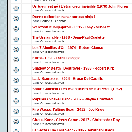
dans
L'actu ciné
Un tueur est né / L'étrangleur invisible (1978) John Florea
dans
On s'est fait avoir
Donne collection nanar surtout ninja !
dans
Bourse aux nanars
Werewolf le loup-garou - 1995 - Tony Zarindast
dans
On s'est fait avoir
The Unnamable - 1988 - Jean-Paul Ouelette
dans
On s'est fait avoir
Les 7 Aiguilles d'Or - 1974 - Robert Clouse
dans
On s'est fait avoir
Effroi - 1981 - Frank Laloggia
dans
On s'est fait avoir
Shadow of Death / Destroyer - 1988 - Robert Kirk
dans
On s'est fait avoir
Lady Scorpions - 2024 - Bruce Del Castillo
dans
On s'est fait avoir
Safari Cannibal / Les Aventuriers de l'Or Perdu (1982)
dans
On s'est fait avoir
Reptiles / Snake Island - 2002 - Wayne Crawford
dans
On s'est fait avoir
Fire Wasps, l'ultime fléau - 2012 - Joe Knee
dans
On s'est fait avoir
Circus Kane / Circus Game - 2017 - Christopher Ray
dans
On s'est fait avoir
La Secte / The Last Sect - 2006 - Jonathan Dueck