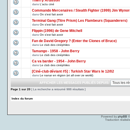
Thierry Ardisson
dans
L'actu ciné
Commando Mercenaires / Stealth Fighter (1999) Jim Wynor
dans
On s'est fait avoir
Terminal Gang (Titre Prism) Les Flambeurs (Squanderers)
dans
On s'est fait avoir
Flippin (1996) de Gene Mitchell
dans
On s'est fait avoir
Fan de David Gregory ? (Enter the Clones of Bruce)
dans
Le club des cinéphiles
Tamango - 1958 - John Berry
dans
Le club des cinéphiles
Ca va barder - 1954 - John Berry
dans
Le club des cinéphiles
[Ciné-club déviant #5] : Turkish Star Wars le 12/02
dans
Le nanar en région (et all over ze world)
AFFICHER LES MESSAGES PUBLIÉS DEPUIS:
Page
1
sur
20
[ La recherche a retourné 986 résultats ]
Index du forum
Powered by
phpBB
©
Traduction réalisé