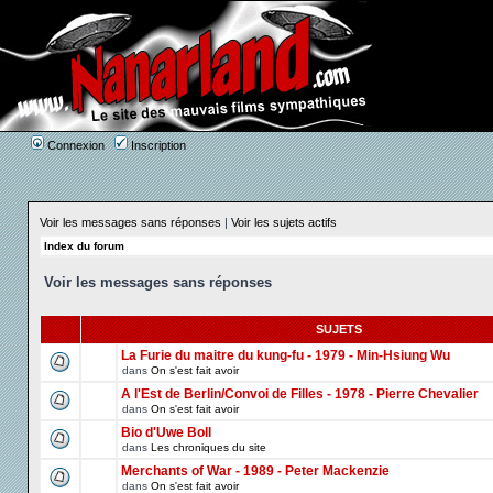
Connexion
Inscription
Voir les messages sans réponses
|
Voir les sujets actifs
Index du forum
Voir les messages sans réponses
SUJETS
La Furie du maitre du kung-fu - 1979 - Min-Hsiung Wu
dans
On s'est fait avoir
A l'Est de Berlin/Convoi de Filles - 1978 - Pierre Chevalier
dans
On s'est fait avoir
Bio d'Uwe Boll
dans
Les chroniques du site
Merchants of War - 1989 - Peter Mackenzie
dans
On s'est fait avoir