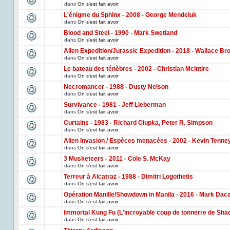
dans
On s'est fait avoir
L'énigme du Sphinx - 2008 - George Mendeluk
dans
On s'est fait avoir
Blood and Steel - 1990 - Mark Swetland
dans
On s'est fait avoir
Alien Expedition/Jurassic Expedition - 2018 - Wallace Br
dans
On s'est fait avoir
Le bateau des ténèbres - 2002 - Christian McIntire
dans
On s'est fait avoir
Necromancer - 1988 - Dusty Nelson
dans
On s'est fait avoir
Survivance - 1981 - Jeff Lieberman
dans
On s'est fait avoir
Curtains - 1983 - Richard Ciupka, Peter R. Simpson
dans
On s'est fait avoir
Alien Invasion / Espèces menacées - 2002 - Kevin Tenne
dans
On s'est fait avoir
3 Musketeers - 2011 - Cole S. McKay
dans
On s'est fait avoir
Terreur à Alcatraz - 1988 - Dimitri Logothetis
dans
On s'est fait avoir
Opération Manille/Showdown in Manila - 2016 - Mark Dac
dans
On s'est fait avoir
Immortal Kung Fu (L'incroyable coup de tonnerre de Shao
dans
On s'est fait avoir