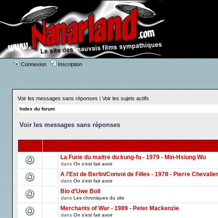
Connexion
Inscription
Voir les messages sans réponses
|
Voir les sujets actifs
Index du forum
Voir les messages sans réponses
La Furie du maitre du kung-fu - 1979 - Min-Hsiung Wu
dans
On s'est fait avoir
A l'Est de Berlin/Convoi de Filles - 1978 - Pierre Chevalie
dans
On s'est fait avoir
Bio d'Uwe Boll
dans
Les chroniques du site
Merchants of War - 1989 - Peter Mackenzie
dans
On s'est fait avoir