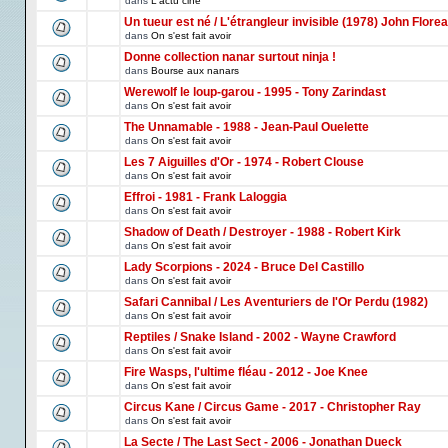
dans
L'actu ciné
Un tueur est né / L'étrangleur invisible (1978) John Florea
dans
On s'est fait avoir
Donne collection nanar surtout ninja !
dans
Bourse aux nanars
Werewolf le loup-garou - 1995 - Tony Zarindast
dans
On s'est fait avoir
The Unnamable - 1988 - Jean-Paul Ouelette
dans
On s'est fait avoir
Les 7 Aiguilles d'Or - 1974 - Robert Clouse
dans
On s'est fait avoir
Effroi - 1981 - Frank Laloggia
dans
On s'est fait avoir
Shadow of Death / Destroyer - 1988 - Robert Kirk
dans
On s'est fait avoir
Lady Scorpions - 2024 - Bruce Del Castillo
dans
On s'est fait avoir
Safari Cannibal / Les Aventuriers de l'Or Perdu (1982)
dans
On s'est fait avoir
Reptiles / Snake Island - 2002 - Wayne Crawford
dans
On s'est fait avoir
Fire Wasps, l'ultime fléau - 2012 - Joe Knee
dans
On s'est fait avoir
Circus Kane / Circus Game - 2017 - Christopher Ray
dans
On s'est fait avoir
La Secte / The Last Sect - 2006 - Jonathan Dueck