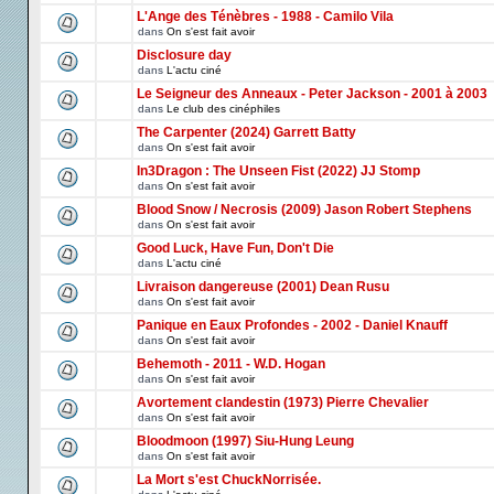
L'Ange des Ténèbres - 1988 - Camilo Vila
dans
On s'est fait avoir
Disclosure day
dans
L'actu ciné
Le Seigneur des Anneaux - Peter Jackson - 2001 à 2003
dans
Le club des cinéphiles
The Carpenter (2024) Garrett Batty
dans
On s'est fait avoir
In3Dragon : The Unseen Fist (2022) JJ Stomp
dans
On s'est fait avoir
Blood Snow / Necrosis (2009) Jason Robert Stephens
dans
On s'est fait avoir
Good Luck, Have Fun, Don't Die
dans
L'actu ciné
Livraison dangereuse (2001) Dean Rusu
dans
On s'est fait avoir
Panique en Eaux Profondes - 2002 - Daniel Knauff
dans
On s'est fait avoir
Behemoth - 2011 - W.D. Hogan
dans
On s'est fait avoir
Avortement clandestin (1973) Pierre Chevalier
dans
On s'est fait avoir
Bloodmoon (1997) Siu-Hung Leung
dans
On s'est fait avoir
La Mort s'est ChuckNorrisée.