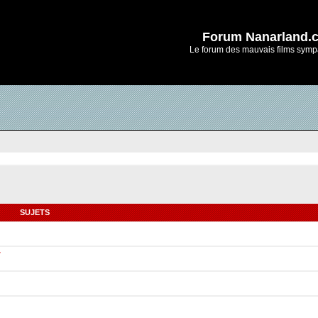
Forum Nanarland.
Le forum des mauvais films symp
SUJETS
r