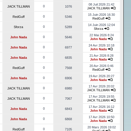
08 Juil 2026 21:42
0
JACK TILLMAN
1076
JACK TILLMAN
15 Juin 2026 16:30
0
RedGuff
5346
RedGuff
14 Juin 2026 12:04
0
Sforza
5289
Sforza
22 Mai 2026 8:24
0
John Nada
5646
John Nada
24 Avr 2026 10:18
0
John Nada
6977
John Nada
21 Avr 2026 8:28
0
John Nada
6835
John Nada
20 Avr 2026 0:46
0
RedGuff
7568
RedGuff
19 Avr 2026 20:27
0
John Nada
6906
John Nada
17 Avr 2026 20:02
0
JACK TILLMAN
6980
JACK TILLMAN
17 Avr 2026 19:55
0
JACK TILLMAN
7067
JACK TILLMAN
17 Avr 2026 16:12
0
John Nada
6843
John Nada
17 Avr 2026 10:50
0
John Nada
6868
John Nada
20 Mars 2026 19:02
0
RedGuff
7105