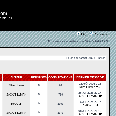
com
athiques
FAQ
Rechercher
Nous sommes actuellement le 06 Août 2026 13:29
Heures au format UTC + 1 heure
AUTEUR
RÉPONSES
CONSULTATIONS
DERNIER MESSAGE
02 Août 2026 9:15
0
Mike Hunter
87
Mike Hunter
25 Juil 2026 22:17
0
JACK TILLMAN
739
JACK TILLMAN
18 Juil 2026 22:16
0
RedGuff
1191
RedGuff
08 Juil 2026 21:49
0
JACK TILLMAN
1171
JACK TILLMAN