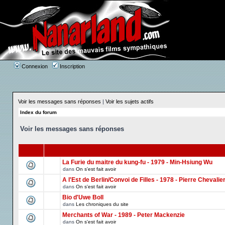
Connexion
Inscription
Voir les messages sans réponses
|
Voir les sujets actifs
Index du forum
Voir les messages sans réponses
La Furie du maitre du kung-fu - 1979 - Min-Hsiung Wu
dans
On s'est fait avoir
A l'Est de Berlin/Convoi de Filles - 1978 - Pierre Chevalie
dans
On s'est fait avoir
Bio d'Uwe Boll
dans
Les chroniques du site
Merchants of War - 1989 - Peter Mackenzie
dans
On s'est fait avoir