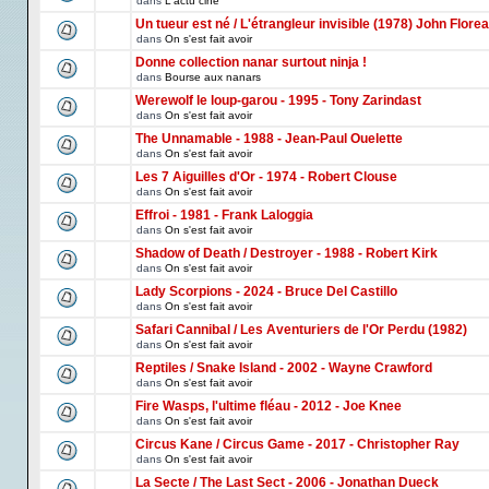
dans
L'actu ciné
Un tueur est né / L'étrangleur invisible (1978) John Florea
dans
On s'est fait avoir
Donne collection nanar surtout ninja !
dans
Bourse aux nanars
Werewolf le loup-garou - 1995 - Tony Zarindast
dans
On s'est fait avoir
The Unnamable - 1988 - Jean-Paul Ouelette
dans
On s'est fait avoir
Les 7 Aiguilles d'Or - 1974 - Robert Clouse
dans
On s'est fait avoir
Effroi - 1981 - Frank Laloggia
dans
On s'est fait avoir
Shadow of Death / Destroyer - 1988 - Robert Kirk
dans
On s'est fait avoir
Lady Scorpions - 2024 - Bruce Del Castillo
dans
On s'est fait avoir
Safari Cannibal / Les Aventuriers de l'Or Perdu (1982)
dans
On s'est fait avoir
Reptiles / Snake Island - 2002 - Wayne Crawford
dans
On s'est fait avoir
Fire Wasps, l'ultime fléau - 2012 - Joe Knee
dans
On s'est fait avoir
Circus Kane / Circus Game - 2017 - Christopher Ray
dans
On s'est fait avoir
La Secte / The Last Sect - 2006 - Jonathan Dueck