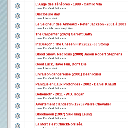
L'Ange des Ténèbres - 1988 - Camilo Vila
dans
On s'est fait avoir
Disclosure day
dans
L'actu ciné
Le Seigneur des Anneaux - Peter Jackson - 2001 à 2003
dans
Le club des cinéphiles
The Carpenter (2024) Garrett Batty
dans
On s'est fait avoir
In3Dragon : The Unseen Fist (2022) JJ Stomp
dans
On s'est fait avoir
Blood Snow / Necrosis (2009) Jason Robert Stephens
dans
On s'est fait avoir
Good Luck, Have Fun, Don't Die
dans
L'actu ciné
Livraison dangereuse (2001) Dean Rusu
dans
On s'est fait avoir
Panique en Eaux Profondes - 2002 - Daniel Knauff
dans
On s'est fait avoir
Behemoth - 2011 - W.D. Hogan
dans
On s'est fait avoir
Avortement clandestin (1973) Pierre Chevalier
dans
On s'est fait avoir
Bloodmoon (1997) Siu-Hung Leung
dans
On s'est fait avoir
La Mort s'est ChuckNorrisée.