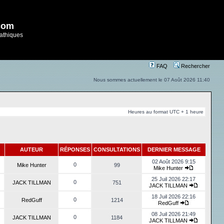
com
athiques
FAQ
Rechercher
Nous sommes actuellement le 07 Août 2026 11:40
Heures au format UTC + 1 heure
AUTEUR
RÉPONSES
CONSULTATIONS
DERNIER MESSAGE
02 Août 2026 9:15
0
Mike Hunter
99
Mike Hunter
25 Juil 2026 22:17
0
JACK TILLMAN
751
JACK TILLMAN
18 Juil 2026 22:16
0
RedGuff
1214
RedGuff
08 Juil 2026 21:49
0
JACK TILLMAN
1184
JACK TILLMAN