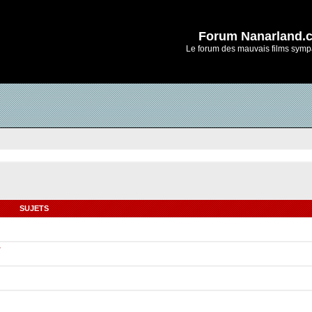
Forum Nanarland.
Le forum des mauvais films symp
SUJETS
r