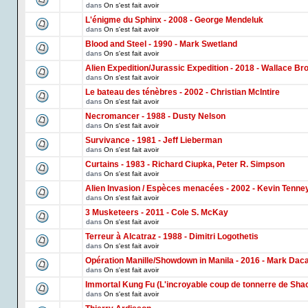
dans
On s'est fait avoir
L'énigme du Sphinx - 2008 - George Mendeluk
dans
On s'est fait avoir
Blood and Steel - 1990 - Mark Swetland
dans
On s'est fait avoir
Alien Expedition/Jurassic Expedition - 2018 - Wallace Br
dans
On s'est fait avoir
Le bateau des ténèbres - 2002 - Christian McIntire
dans
On s'est fait avoir
Necromancer - 1988 - Dusty Nelson
dans
On s'est fait avoir
Survivance - 1981 - Jeff Lieberman
dans
On s'est fait avoir
Curtains - 1983 - Richard Ciupka, Peter R. Simpson
dans
On s'est fait avoir
Alien Invasion / Espèces menacées - 2002 - Kevin Tenne
dans
On s'est fait avoir
3 Musketeers - 2011 - Cole S. McKay
dans
On s'est fait avoir
Terreur à Alcatraz - 1988 - Dimitri Logothetis
dans
On s'est fait avoir
Opération Manille/Showdown in Manila - 2016 - Mark Dac
dans
On s'est fait avoir
Immortal Kung Fu (L'incroyable coup de tonnerre de Shao
dans
On s'est fait avoir