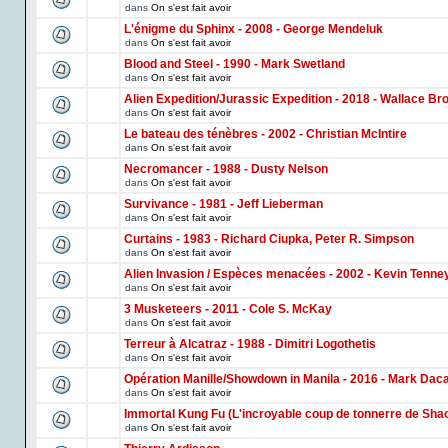
dans
On s'est fait avoir
L'énigme du Sphinx - 2008 - George Mendeluk
dans
On s'est fait avoir
Blood and Steel - 1990 - Mark Swetland
dans
On s'est fait avoir
Alien Expedition/Jurassic Expedition - 2018 - Wallace Br
dans
On s'est fait avoir
Le bateau des ténèbres - 2002 - Christian McIntire
dans
On s'est fait avoir
Necromancer - 1988 - Dusty Nelson
dans
On s'est fait avoir
Survivance - 1981 - Jeff Lieberman
dans
On s'est fait avoir
Curtains - 1983 - Richard Ciupka, Peter R. Simpson
dans
On s'est fait avoir
Alien Invasion / Espèces menacées - 2002 - Kevin Tenne
dans
On s'est fait avoir
3 Musketeers - 2011 - Cole S. McKay
dans
On s'est fait avoir
Terreur à Alcatraz - 1988 - Dimitri Logothetis
dans
On s'est fait avoir
Opération Manille/Showdown in Manila - 2016 - Mark Dac
dans
On s'est fait avoir
Immortal Kung Fu (L'incroyable coup de tonnerre de Shao
dans
On s'est fait avoir