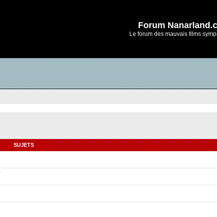
Forum Nanarland.
Le forum des mauvais films symp
SUJETS
r