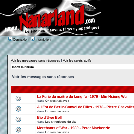
Connexion
Inscription
Voir les messages sans réponses
|
Voir les sujets actifs
Index du forum
Voir les messages sans réponses
La Furie du maitre du kung-fu - 1979 - Min-Hsiung Wu
dans
On s'est fait avoir
A l'Est de Berlin/Convoi de Filles - 1978 - Pierre Chevalie
dans
On s'est fait avoir
Bio d'Uwe Boll
dans
Les chroniques du site
Merchants of War - 1989 - Peter Mackenzie
dans
On s'est fait avoir