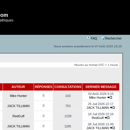
com
athiques
FAQ
Rechercher
Nous sommes actuellement le 07 Août 2026 16:18
Heures au format UTC + 1 heure
AUTEUR
RÉPONSES
CONSULTATIONS
DERNIER MESSAGE
02 Août 2026 9:15
0
Mike Hunter
103
Mike Hunter
25 Juil 2026 22:17
0
JACK TILLMAN
753
JACK TILLMAN
18 Juil 2026 22:16
0
RedGuff
1228
RedGuff
08 Juil 2026 21:49
0
JACK TILLMAN
1185
JACK TILLMAN