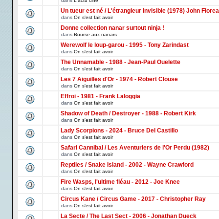
dans
L'actu ciné
Un tueur est né / L'étrangleur invisible (1978) John Florea
dans
On s'est fait avoir
Donne collection nanar surtout ninja !
dans
Bourse aux nanars
Werewolf le loup-garou - 1995 - Tony Zarindast
dans
On s'est fait avoir
The Unnamable - 1988 - Jean-Paul Ouelette
dans
On s'est fait avoir
Les 7 Aiguilles d'Or - 1974 - Robert Clouse
dans
On s'est fait avoir
Effroi - 1981 - Frank Laloggia
dans
On s'est fait avoir
Shadow of Death / Destroyer - 1988 - Robert Kirk
dans
On s'est fait avoir
Lady Scorpions - 2024 - Bruce Del Castillo
dans
On s'est fait avoir
Safari Cannibal / Les Aventuriers de l'Or Perdu (1982)
dans
On s'est fait avoir
Reptiles / Snake Island - 2002 - Wayne Crawford
dans
On s'est fait avoir
Fire Wasps, l'ultime fléau - 2012 - Joe Knee
dans
On s'est fait avoir
Circus Kane / Circus Game - 2017 - Christopher Ray
dans
On s'est fait avoir
La Secte / The Last Sect - 2006 - Jonathan Dueck