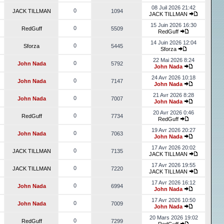
08 Juil 2026 21:42
0
JACK TILLMAN
1094
JACK TILLMAN
15 Juin 2026 16:30
0
RedGuff
5509
RedGuff
14 Juin 2026 12:04
0
Sforza
5445
Sforza
22 Mai 2026 8:24
0
John Nada
5792
John Nada
24 Avr 2026 10:18
0
John Nada
7147
John Nada
21 Avr 2026 8:28
0
John Nada
7007
John Nada
20 Avr 2026 0:46
0
RedGuff
7734
RedGuff
19 Avr 2026 20:27
0
John Nada
7063
John Nada
17 Avr 2026 20:02
0
JACK TILLMAN
7135
JACK TILLMAN
17 Avr 2026 19:55
0
JACK TILLMAN
7220
JACK TILLMAN
17 Avr 2026 16:12
0
John Nada
6994
John Nada
17 Avr 2026 10:50
0
John Nada
7009
John Nada
20 Mars 2026 19:02
0
RedGuff
7299