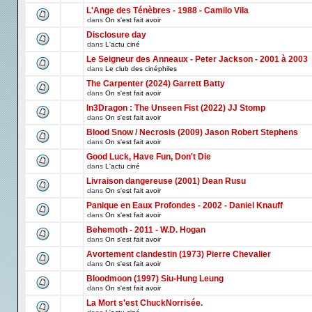
L'Ange des Ténèbres - 1988 - Camilo Vila
dans
On s'est fait avoir
Disclosure day
dans
L'actu ciné
Le Seigneur des Anneaux - Peter Jackson - 2001 à 2003
dans
Le club des cinéphiles
The Carpenter (2024) Garrett Batty
dans
On s'est fait avoir
In3Dragon : The Unseen Fist (2022) JJ Stomp
dans
On s'est fait avoir
Blood Snow / Necrosis (2009) Jason Robert Stephens
dans
On s'est fait avoir
Good Luck, Have Fun, Don't Die
dans
L'actu ciné
Livraison dangereuse (2001) Dean Rusu
dans
On s'est fait avoir
Panique en Eaux Profondes - 2002 - Daniel Knauff
dans
On s'est fait avoir
Behemoth - 2011 - W.D. Hogan
dans
On s'est fait avoir
Avortement clandestin (1973) Pierre Chevalier
dans
On s'est fait avoir
Bloodmoon (1997) Siu-Hung Leung
dans
On s'est fait avoir
La Mort s'est ChuckNorrisée.