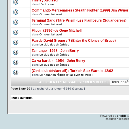
Thierry Ardisson
dans
L'actu ciné
Commando Mercenaires / Stealth Fighter (1999) Jim Wynor
dans
On s'est fait avoir
Terminal Gang (Titre Prism) Les Flambeurs (Squanderers)
dans
On s'est fait avoir
Flippin (1996) de Gene Mitchell
dans
On s'est fait avoir
Fan de David Gregory ? (Enter the Clones of Bruce)
dans
Le club des cinéphiles
Tamango - 1958 - John Berry
dans
Le club des cinéphiles
Ca va barder - 1954 - John Berry
dans
Le club des cinéphiles
[Ciné-club déviant #5] : Turkish Star Wars le 12/02
dans
Le nanar en région (et all over ze world)
AFFICHER LES MESSAGES PUBLIÉS DEPUIS:
Page
1
sur
20
[ La recherche a retourné 986 résultats ]
Index du forum
Powered by
phpBB
©
Traduction réalisé