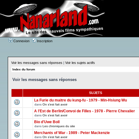
Connexion
Inscription
Voir les messages sans réponses
|
Voir les sujets actifs
Index du forum
Voir les messages sans réponses
SUJETS
La Furie du maitre du kung-fu - 1979 - Min-Hsiung Wu
dans
On s'est fait avoir
A l'Est de Berlin/Convoi de Filles - 1978 - Pierre Chevalier
dans
On s'est fait avoir
Bio d'Uwe Boll
dans
Les chroniques du site
Merchants of War - 1989 - Peter Mackenzie
dans
On s'est fait avoir