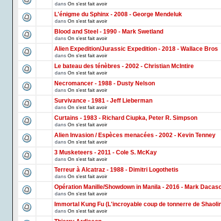
dans
On s'est fait avoir
L'énigme du Sphinx - 2008 - George Mendeluk
dans
On s'est fait avoir
Blood and Steel - 1990 - Mark Swetland
dans
On s'est fait avoir
Alien Expedition/Jurassic Expedition - 2018 - Wallace Bros
dans
On s'est fait avoir
Le bateau des ténèbres - 2002 - Christian McIntire
dans
On s'est fait avoir
Necromancer - 1988 - Dusty Nelson
dans
On s'est fait avoir
Survivance - 1981 - Jeff Lieberman
dans
On s'est fait avoir
Curtains - 1983 - Richard Ciupka, Peter R. Simpson
dans
On s'est fait avoir
Alien Invasion / Espèces menacées - 2002 - Kevin Tenney
dans
On s'est fait avoir
3 Musketeers - 2011 - Cole S. McKay
dans
On s'est fait avoir
Terreur à Alcatraz - 1988 - Dimitri Logothetis
dans
On s'est fait avoir
Opération Manille/Showdown in Manila - 2016 - Mark Dacas
dans
On s'est fait avoir
Immortal Kung Fu (L'incroyable coup de tonnerre de Shaoli
dans
On s'est fait avoir