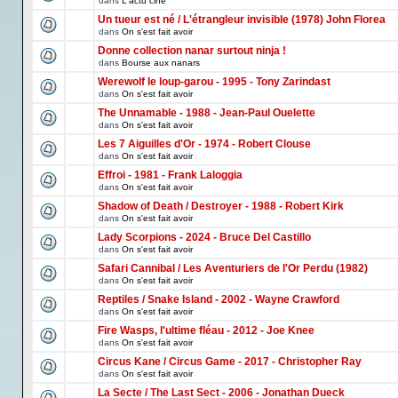
dans
L'actu ciné
Un tueur est né / L'étrangleur invisible (1978) John Florea
dans
On s'est fait avoir
Donne collection nanar surtout ninja !
dans
Bourse aux nanars
Werewolf le loup-garou - 1995 - Tony Zarindast
dans
On s'est fait avoir
The Unnamable - 1988 - Jean-Paul Ouelette
dans
On s'est fait avoir
Les 7 Aiguilles d'Or - 1974 - Robert Clouse
dans
On s'est fait avoir
Effroi - 1981 - Frank Laloggia
dans
On s'est fait avoir
Shadow of Death / Destroyer - 1988 - Robert Kirk
dans
On s'est fait avoir
Lady Scorpions - 2024 - Bruce Del Castillo
dans
On s'est fait avoir
Safari Cannibal / Les Aventuriers de l'Or Perdu (1982)
dans
On s'est fait avoir
Reptiles / Snake Island - 2002 - Wayne Crawford
dans
On s'est fait avoir
Fire Wasps, l'ultime fléau - 2012 - Joe Knee
dans
On s'est fait avoir
Circus Kane / Circus Game - 2017 - Christopher Ray
dans
On s'est fait avoir
La Secte / The Last Sect - 2006 - Jonathan Dueck