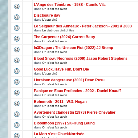
L'Ange des Ténèbres - 1988 - Camilo Vila
dans
On s'est fait avoir
Disclosure day
dans
L'actu ciné
Le Seigneur des Anneaux - Peter Jackson - 2001 à 2003
dans
Le club des cinéphiles
The Carpenter (2024) Garrett Batty
dans
On s'est fait avoir
In3Dragon : The Unseen Fist (2022) JJ Stomp
dans
On s'est fait avoir
Blood Snow / Necrosis (2009) Jason Robert Stephens
dans
On s'est fait avoir
Good Luck, Have Fun, Don't Die
dans
L'actu ciné
Livraison dangereuse (2001) Dean Rusu
dans
On s'est fait avoir
Panique en Eaux Profondes - 2002 - Daniel Knauff
dans
On s'est fait avoir
Behemoth - 2011 - W.D. Hogan
dans
On s'est fait avoir
Avortement clandestin (1973) Pierre Chevalier
dans
On s'est fait avoir
Bloodmoon (1997) Siu-Hung Leung
dans
On s'est fait avoir
La Mort s'est ChuckNorrisée.