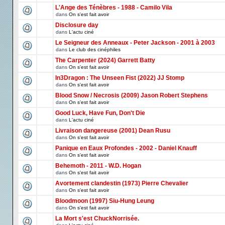
L'Ange des Ténèbres - 1988 - Camilo Vila
dans
On s'est fait avoir
Disclosure day
dans
L'actu ciné
Le Seigneur des Anneaux - Peter Jackson - 2001 à 2003
dans
Le club des cinéphiles
The Carpenter (2024) Garrett Batty
dans
On s'est fait avoir
In3Dragon : The Unseen Fist (2022) JJ Stomp
dans
On s'est fait avoir
Blood Snow / Necrosis (2009) Jason Robert Stephens
dans
On s'est fait avoir
Good Luck, Have Fun, Don't Die
dans
L'actu ciné
Livraison dangereuse (2001) Dean Rusu
dans
On s'est fait avoir
Panique en Eaux Profondes - 2002 - Daniel Knauff
dans
On s'est fait avoir
Behemoth - 2011 - W.D. Hogan
dans
On s'est fait avoir
Avortement clandestin (1973) Pierre Chevalier
dans
On s'est fait avoir
Bloodmoon (1997) Siu-Hung Leung
dans
On s'est fait avoir
La Mort s'est ChuckNorrisée.