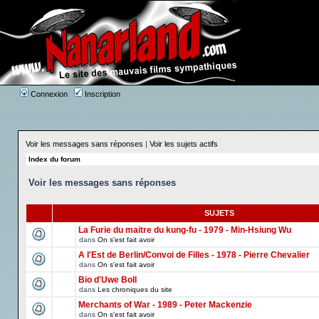
Connexion
Inscription
Voir les messages sans réponses
|
Voir les sujets actifs
Index du forum
Voir les messages sans réponses
SUJETS
La Furie du maitre du kung-fu - 1979 - Min-Hsiung Wu
dans
On s'est fait avoir
A l'Est de Berlin/Convoi de Filles - 1978 - Pierre Chevalier
dans
On s'est fait avoir
Bio d'Uwe Boll
dans
Les chroniques du site
Merchants of War - 1989 - Peter Mackenzie
dans
On s'est fait avoir