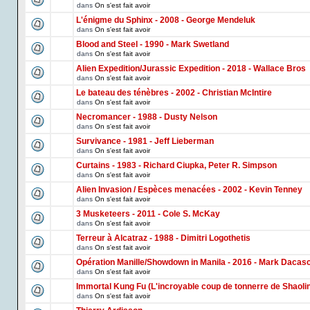
dans
On s'est fait avoir
L'énigme du Sphinx - 2008 - George Mendeluk
dans
On s'est fait avoir
Blood and Steel - 1990 - Mark Swetland
dans
On s'est fait avoir
Alien Expedition/Jurassic Expedition - 2018 - Wallace Bros
dans
On s'est fait avoir
Le bateau des ténèbres - 2002 - Christian McIntire
dans
On s'est fait avoir
Necromancer - 1988 - Dusty Nelson
dans
On s'est fait avoir
Survivance - 1981 - Jeff Lieberman
dans
On s'est fait avoir
Curtains - 1983 - Richard Ciupka, Peter R. Simpson
dans
On s'est fait avoir
Alien Invasion / Espèces menacées - 2002 - Kevin Tenney
dans
On s'est fait avoir
3 Musketeers - 2011 - Cole S. McKay
dans
On s'est fait avoir
Terreur à Alcatraz - 1988 - Dimitri Logothetis
dans
On s'est fait avoir
Opération Manille/Showdown in Manila - 2016 - Mark Dacas
dans
On s'est fait avoir
Immortal Kung Fu (L'incroyable coup de tonnerre de Shaoli
dans
On s'est fait avoir