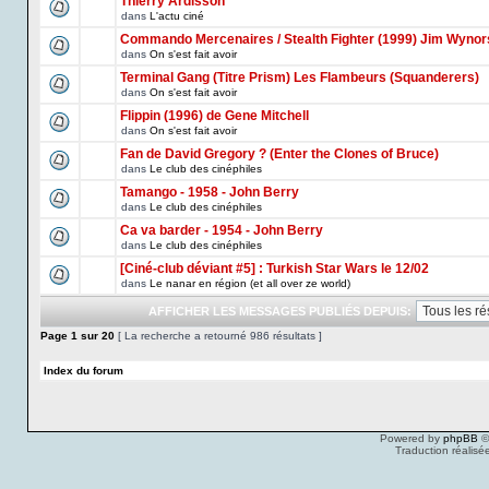
Thierry Ardisson
dans
L'actu ciné
Commando Mercenaires / Stealth Fighter (1999) Jim Wynor
dans
On s'est fait avoir
Terminal Gang (Titre Prism) Les Flambeurs (Squanderers)
dans
On s'est fait avoir
Flippin (1996) de Gene Mitchell
dans
On s'est fait avoir
Fan de David Gregory ? (Enter the Clones of Bruce)
dans
Le club des cinéphiles
Tamango - 1958 - John Berry
dans
Le club des cinéphiles
Ca va barder - 1954 - John Berry
dans
Le club des cinéphiles
[Ciné-club déviant #5] : Turkish Star Wars le 12/02
dans
Le nanar en région (et all over ze world)
AFFICHER LES MESSAGES PUBLIÉS DEPUIS:
Page
1
sur
20
[ La recherche a retourné 986 résultats ]
Index du forum
Powered by
phpBB
©
Traduction réalisé