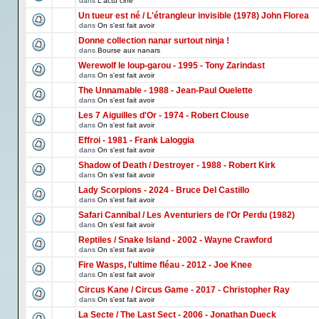
dans
L'actu ciné
Un tueur est né / L'étrangleur invisible (1978) John Florea
dans
On s'est fait avoir
Donne collection nanar surtout ninja !
dans
Bourse aux nanars
Werewolf le loup-garou - 1995 - Tony Zarindast
dans
On s'est fait avoir
The Unnamable - 1988 - Jean-Paul Ouelette
dans
On s'est fait avoir
Les 7 Aiguilles d'Or - 1974 - Robert Clouse
dans
On s'est fait avoir
Effroi - 1981 - Frank Laloggia
dans
On s'est fait avoir
Shadow of Death / Destroyer - 1988 - Robert Kirk
dans
On s'est fait avoir
Lady Scorpions - 2024 - Bruce Del Castillo
dans
On s'est fait avoir
Safari Cannibal / Les Aventuriers de l'Or Perdu (1982)
dans
On s'est fait avoir
Reptiles / Snake Island - 2002 - Wayne Crawford
dans
On s'est fait avoir
Fire Wasps, l'ultime fléau - 2012 - Joe Knee
dans
On s'est fait avoir
Circus Kane / Circus Game - 2017 - Christopher Ray
dans
On s'est fait avoir
La Secte / The Last Sect - 2006 - Jonathan Dueck