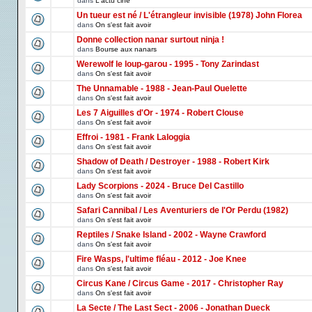
dans
L'actu ciné
Un tueur est né / L'étrangleur invisible (1978) John Florea
dans
On s'est fait avoir
Donne collection nanar surtout ninja !
dans
Bourse aux nanars
Werewolf le loup-garou - 1995 - Tony Zarindast
dans
On s'est fait avoir
The Unnamable - 1988 - Jean-Paul Ouelette
dans
On s'est fait avoir
Les 7 Aiguilles d'Or - 1974 - Robert Clouse
dans
On s'est fait avoir
Effroi - 1981 - Frank Laloggia
dans
On s'est fait avoir
Shadow of Death / Destroyer - 1988 - Robert Kirk
dans
On s'est fait avoir
Lady Scorpions - 2024 - Bruce Del Castillo
dans
On s'est fait avoir
Safari Cannibal / Les Aventuriers de l'Or Perdu (1982)
dans
On s'est fait avoir
Reptiles / Snake Island - 2002 - Wayne Crawford
dans
On s'est fait avoir
Fire Wasps, l'ultime fléau - 2012 - Joe Knee
dans
On s'est fait avoir
Circus Kane / Circus Game - 2017 - Christopher Ray
dans
On s'est fait avoir
La Secte / The Last Sect - 2006 - Jonathan Dueck