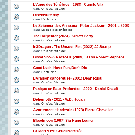
L'Ange des Ténèbres - 1988 - Camilo Vila
dans
On s'est fait avoir
Disclosure day
dans
L'actu ciné
Le Seigneur des Anneaux - Peter Jackson - 2001 à 2003
dans
Le club des cinéphiles
The Carpenter (2024) Garrett Batty
dans
On s'est fait avoir
In3Dragon : The Unseen Fist (2022) JJ Stomp
dans
On s'est fait avoir
Blood Snow / Necrosis (2009) Jason Robert Stephens
dans
On s'est fait avoir
Good Luck, Have Fun, Don't Die
dans
L'actu ciné
Livraison dangereuse (2001) Dean Rusu
dans
On s'est fait avoir
Panique en Eaux Profondes - 2002 - Daniel Knauff
dans
On s'est fait avoir
Behemoth - 2011 - W.D. Hogan
dans
On s'est fait avoir
Avortement clandestin (1973) Pierre Chevalier
dans
On s'est fait avoir
Bloodmoon (1997) Siu-Hung Leung
dans
On s'est fait avoir
La Mort s'est ChuckNorrisée.