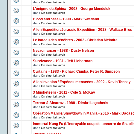
dans
On s'est fait avoir
L'énigme du Sphinx - 2008 - George Mendeluk
dans
On s'est fait avoir
Blood and Steel - 1990 - Mark Swetland
dans
On s'est fait avoir
Alien Expedition/Jurassic Expedition - 2018 - Wallace Bros
dans
On s'est fait avoir
Le bateau des ténèbres - 2002 - Christian McIntire
dans
On s'est fait avoir
Necromancer - 1988 - Dusty Nelson
dans
On s'est fait avoir
Survivance - 1981 - Jeff Lieberman
dans
On s'est fait avoir
Curtains - 1983 - Richard Ciupka, Peter R. Simpson
dans
On s'est fait avoir
Alien Invasion / Espèces menacées - 2002 - Kevin Tenney
dans
On s'est fait avoir
3 Musketeers - 2011 - Cole S. McKay
dans
On s'est fait avoir
Terreur à Alcatraz - 1988 - Dimitri Logothetis
dans
On s'est fait avoir
Opération Manille/Showdown in Manila - 2016 - Mark Dacas
dans
On s'est fait avoir
Immortal Kung Fu (L'incroyable coup de tonnerre de Shaoli
dans
On s'est fait avoir