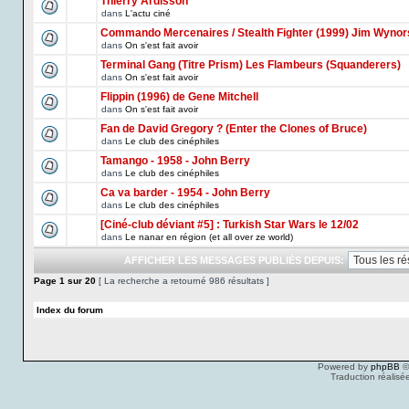
Thierry Ardisson
dans
L'actu ciné
Commando Mercenaires / Stealth Fighter (1999) Jim Wynor
dans
On s'est fait avoir
Terminal Gang (Titre Prism) Les Flambeurs (Squanderers)
dans
On s'est fait avoir
Flippin (1996) de Gene Mitchell
dans
On s'est fait avoir
Fan de David Gregory ? (Enter the Clones of Bruce)
dans
Le club des cinéphiles
Tamango - 1958 - John Berry
dans
Le club des cinéphiles
Ca va barder - 1954 - John Berry
dans
Le club des cinéphiles
[Ciné-club déviant #5] : Turkish Star Wars le 12/02
dans
Le nanar en région (et all over ze world)
AFFICHER LES MESSAGES PUBLIÉS DEPUIS:
Page
1
sur
20
[ La recherche a retourné 986 résultats ]
Index du forum
Powered by
phpBB
©
Traduction réalisé