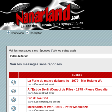
Connexion
Inscription
Voir les messages sans réponses
|
Voir les sujets actifs
Index du forum
Voir les messages sans réponses
SUJETS
La Furie du maitre du kung-fu - 1979 - Min-Hsiung Wu
dans
On s'est fait avoir
A l'Est de Berlin/Convoi de Filles - 1978 - Pierre Chevalier
dans
On s'est fait avoir
Bio d'Uwe Boll
dans
Les chroniques du site
Merchants of War - 1989 - Peter Mackenzie
dans
On s'est fait avoir