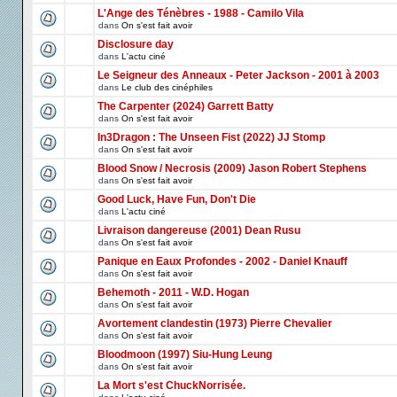
L'Ange des Ténèbres - 1988 - Camilo Vila
dans
On s'est fait avoir
Disclosure day
dans
L'actu ciné
Le Seigneur des Anneaux - Peter Jackson - 2001 à 2003
dans
Le club des cinéphiles
The Carpenter (2024) Garrett Batty
dans
On s'est fait avoir
In3Dragon : The Unseen Fist (2022) JJ Stomp
dans
On s'est fait avoir
Blood Snow / Necrosis (2009) Jason Robert Stephens
dans
On s'est fait avoir
Good Luck, Have Fun, Don't Die
dans
L'actu ciné
Livraison dangereuse (2001) Dean Rusu
dans
On s'est fait avoir
Panique en Eaux Profondes - 2002 - Daniel Knauff
dans
On s'est fait avoir
Behemoth - 2011 - W.D. Hogan
dans
On s'est fait avoir
Avortement clandestin (1973) Pierre Chevalier
dans
On s'est fait avoir
Bloodmoon (1997) Siu-Hung Leung
dans
On s'est fait avoir
La Mort s'est ChuckNorrisée.