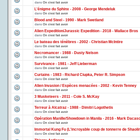
dans
On s'est fait avoir
L'énigme du Sphinx - 2008 - George Mendeluk
dans
On s'est fait avoir
Blood and Steel - 1990 - Mark Swetland
dans
On s'est fait avoir
Alien Expedition/Jurassic Expedition - 2018 - Wallace Bros
dans
On s'est fait avoir
Le bateau des ténèbres - 2002 - Christian McIntire
dans
On s'est fait avoir
Necromancer - 1988 - Dusty Nelson
dans
On s'est fait avoir
Survivance - 1981 - Jeff Lieberman
dans
On s'est fait avoir
Curtains - 1983 - Richard Ciupka, Peter R. Simpson
dans
On s'est fait avoir
Alien Invasion / Espèces menacées - 2002 - Kevin Tenney
dans
On s'est fait avoir
3 Musketeers - 2011 - Cole S. McKay
dans
On s'est fait avoir
Terreur à Alcatraz - 1988 - Dimitri Logothetis
dans
On s'est fait avoir
Opération Manille/Showdown in Manila - 2016 - Mark Dacas
dans
On s'est fait avoir
Immortal Kung Fu (L'incroyable coup de tonnerre de Shaoli
dans
On s'est fait avoir