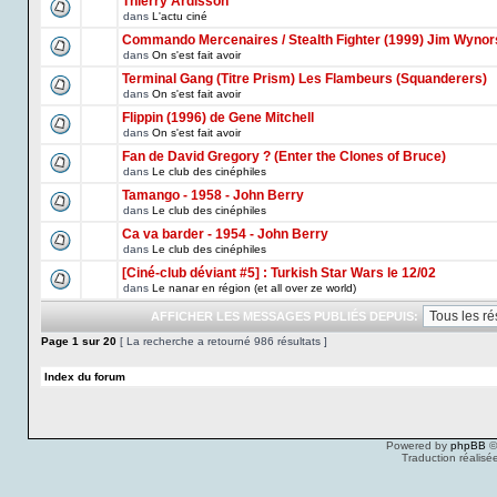
Thierry Ardisson
dans
L'actu ciné
Commando Mercenaires / Stealth Fighter (1999) Jim Wynor
dans
On s'est fait avoir
Terminal Gang (Titre Prism) Les Flambeurs (Squanderers)
dans
On s'est fait avoir
Flippin (1996) de Gene Mitchell
dans
On s'est fait avoir
Fan de David Gregory ? (Enter the Clones of Bruce)
dans
Le club des cinéphiles
Tamango - 1958 - John Berry
dans
Le club des cinéphiles
Ca va barder - 1954 - John Berry
dans
Le club des cinéphiles
[Ciné-club déviant #5] : Turkish Star Wars le 12/02
dans
Le nanar en région (et all over ze world)
AFFICHER LES MESSAGES PUBLIÉS DEPUIS:
Page
1
sur
20
[ La recherche a retourné 986 résultats ]
Index du forum
Powered by
phpBB
©
Traduction réalisé