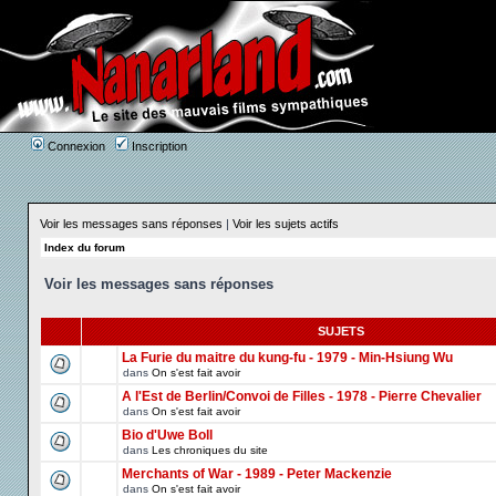
Connexion
Inscription
Voir les messages sans réponses
|
Voir les sujets actifs
Index du forum
Voir les messages sans réponses
SUJETS
La Furie du maitre du kung-fu - 1979 - Min-Hsiung Wu
dans
On s'est fait avoir
A l'Est de Berlin/Convoi de Filles - 1978 - Pierre Chevalier
dans
On s'est fait avoir
Bio d'Uwe Boll
dans
Les chroniques du site
Merchants of War - 1989 - Peter Mackenzie
dans
On s'est fait avoir