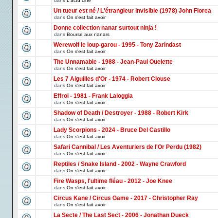
dans
L'actu ciné
Un tueur est né / L'étrangleur invisible (1978) John Florea
dans
On s'est fait avoir
Donne collection nanar surtout ninja !
dans
Bourse aux nanars
Werewolf le loup-garou - 1995 - Tony Zarindast
dans
On s'est fait avoir
The Unnamable - 1988 - Jean-Paul Ouelette
dans
On s'est fait avoir
Les 7 Aiguilles d'Or - 1974 - Robert Clouse
dans
On s'est fait avoir
Effroi - 1981 - Frank Laloggia
dans
On s'est fait avoir
Shadow of Death / Destroyer - 1988 - Robert Kirk
dans
On s'est fait avoir
Lady Scorpions - 2024 - Bruce Del Castillo
dans
On s'est fait avoir
Safari Cannibal / Les Aventuriers de l'Or Perdu (1982)
dans
On s'est fait avoir
Reptiles / Snake Island - 2002 - Wayne Crawford
dans
On s'est fait avoir
Fire Wasps, l'ultime fléau - 2012 - Joe Knee
dans
On s'est fait avoir
Circus Kane / Circus Game - 2017 - Christopher Ray
dans
On s'est fait avoir
La Secte / The Last Sect - 2006 - Jonathan Dueck