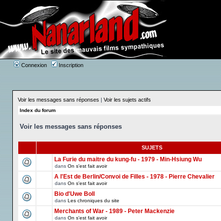
Connexion
Inscription
Voir les messages sans réponses
|
Voir les sujets actifs
Index du forum
Voir les messages sans réponses
SUJETS
La Furie du maitre du kung-fu - 1979 - Min-Hsiung Wu
dans
On s'est fait avoir
A l'Est de Berlin/Convoi de Filles - 1978 - Pierre Chevalier
dans
On s'est fait avoir
Bio d'Uwe Boll
dans
Les chroniques du site
Merchants of War - 1989 - Peter Mackenzie
dans
On s'est fait avoir