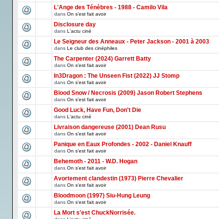
L'Ange des Ténèbres - 1988 - Camilo Vila
dans
On s'est fait avoir
Disclosure day
dans
L'actu ciné
Le Seigneur des Anneaux - Peter Jackson - 2001 à 2003
dans
Le club des cinéphiles
The Carpenter (2024) Garrett Batty
dans
On s'est fait avoir
In3Dragon : The Unseen Fist (2022) JJ Stomp
dans
On s'est fait avoir
Blood Snow / Necrosis (2009) Jason Robert Stephens
dans
On s'est fait avoir
Good Luck, Have Fun, Don't Die
dans
L'actu ciné
Livraison dangereuse (2001) Dean Rusu
dans
On s'est fait avoir
Panique en Eaux Profondes - 2002 - Daniel Knauff
dans
On s'est fait avoir
Behemoth - 2011 - W.D. Hogan
dans
On s'est fait avoir
Avortement clandestin (1973) Pierre Chevalier
dans
On s'est fait avoir
Bloodmoon (1997) Siu-Hung Leung
dans
On s'est fait avoir
La Mort s'est ChuckNorrisée.