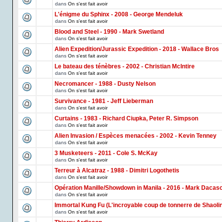
dans
On s'est fait avoir
L'énigme du Sphinx - 2008 - George Mendeluk
dans
On s'est fait avoir
Blood and Steel - 1990 - Mark Swetland
dans
On s'est fait avoir
Alien Expedition/Jurassic Expedition - 2018 - Wallace Bros
dans
On s'est fait avoir
Le bateau des ténèbres - 2002 - Christian McIntire
dans
On s'est fait avoir
Necromancer - 1988 - Dusty Nelson
dans
On s'est fait avoir
Survivance - 1981 - Jeff Lieberman
dans
On s'est fait avoir
Curtains - 1983 - Richard Ciupka, Peter R. Simpson
dans
On s'est fait avoir
Alien Invasion / Espèces menacées - 2002 - Kevin Tenney
dans
On s'est fait avoir
3 Musketeers - 2011 - Cole S. McKay
dans
On s'est fait avoir
Terreur à Alcatraz - 1988 - Dimitri Logothetis
dans
On s'est fait avoir
Opération Manille/Showdown in Manila - 2016 - Mark Dacas
dans
On s'est fait avoir
Immortal Kung Fu (L'incroyable coup de tonnerre de Shaoli
dans
On s'est fait avoir