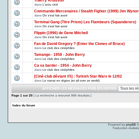
Thierry Ardisson
dans
L'actu ciné
Commando Mercenaires / Stealth Fighter (1999) Jim Wynor
dans
On s'est fait avoir
Terminal Gang (Titre Prism) Les Flambeurs (Squanderers)
dans
On s'est fait avoir
Flippin (1996) de Gene Mitchell
dans
On s'est fait avoir
Fan de David Gregory ? (Enter the Clones of Bruce)
dans
Le club des cinéphiles
Tamango - 1958 - John Berry
dans
Le club des cinéphiles
Ca va barder - 1954 - John Berry
dans
Le club des cinéphiles
[Ciné-club déviant #5] : Turkish Star Wars le 12/02
dans
Le nanar en région (et all over ze world)
AFFICHER LES MESSAGES PUBLIÉS DEPUIS:
Page
1
sur
20
[ La recherche a retourné 986 résultats ]
Index du forum
Powered by
phpBB
©
Traduction réalisé