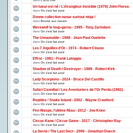
dans
L'actu ciné
Un tueur est né / L'étrangleur invisible (1978) John Florea
dans
On s'est fait avoir
Donne collection nanar surtout ninja !
dans
Bourse aux nanars
Werewolf le loup-garou - 1995 - Tony Zarindast
dans
On s'est fait avoir
The Unnamable - 1988 - Jean-Paul Ouelette
dans
On s'est fait avoir
Les 7 Aiguilles d'Or - 1974 - Robert Clouse
dans
On s'est fait avoir
Effroi - 1981 - Frank Laloggia
dans
On s'est fait avoir
Shadow of Death / Destroyer - 1988 - Robert Kirk
dans
On s'est fait avoir
Lady Scorpions - 2024 - Bruce Del Castillo
dans
On s'est fait avoir
Safari Cannibal / Les Aventuriers de l'Or Perdu (1982)
dans
On s'est fait avoir
Reptiles / Snake Island - 2002 - Wayne Crawford
dans
On s'est fait avoir
Fire Wasps, l'ultime fléau - 2012 - Joe Knee
dans
On s'est fait avoir
Circus Kane / Circus Game - 2017 - Christopher Ray
dans
On s'est fait avoir
La Secte / The Last Sect - 2006 - Jonathan Dueck