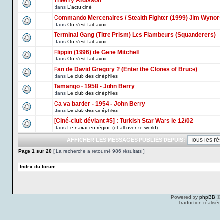
Thierry Ardisson
dans
L'actu ciné
Commando Mercenaires / Stealth Fighter (1999) Jim Wynor
dans
On s'est fait avoir
Terminal Gang (Titre Prism) Les Flambeurs (Squanderers)
dans
On s'est fait avoir
Flippin (1996) de Gene Mitchell
dans
On s'est fait avoir
Fan de David Gregory ? (Enter the Clones of Bruce)
dans
Le club des cinéphiles
Tamango - 1958 - John Berry
dans
Le club des cinéphiles
Ca va barder - 1954 - John Berry
dans
Le club des cinéphiles
[Ciné-club déviant #5] : Turkish Star Wars le 12/02
dans
Le nanar en région (et all over ze world)
AFFICHER LES MESSAGES PUBLIÉS DEPUIS:
Page
1
sur
20
[ La recherche a retourné 986 résultats ]
Index du forum
Powered by
phpBB
©
Traduction réalisé