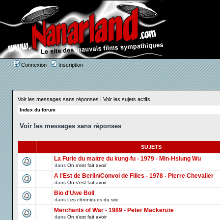
Connexion
Inscription
Voir les messages sans réponses
|
Voir les sujets actifs
Index du forum
Voir les messages sans réponses
SUJETS
La Furie du maitre du kung-fu - 1979 - Min-Hsiung Wu
dans
On s'est fait avoir
A l'Est de Berlin/Convoi de Filles - 1978 - Pierre Chevalier
dans
On s'est fait avoir
Bio d'Uwe Boll
dans
Les chroniques du site
Merchants of War - 1989 - Peter Mackenzie
dans
On s'est fait avoir