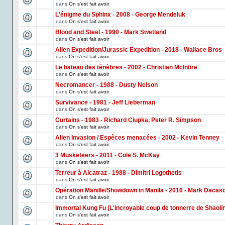
dans
On s'est fait avoir
L'énigme du Sphinx - 2008 - George Mendeluk
dans
On s'est fait avoir
Blood and Steel - 1990 - Mark Swetland
dans
On s'est fait avoir
Alien Expedition/Jurassic Expedition - 2018 - Wallace Bros
dans
On s'est fait avoir
Le bateau des ténèbres - 2002 - Christian McIntire
dans
On s'est fait avoir
Necromancer - 1988 - Dusty Nelson
dans
On s'est fait avoir
Survivance - 1981 - Jeff Lieberman
dans
On s'est fait avoir
Curtains - 1983 - Richard Ciupka, Peter R. Simpson
dans
On s'est fait avoir
Alien Invasion / Espèces menacées - 2002 - Kevin Tenney
dans
On s'est fait avoir
3 Musketeers - 2011 - Cole S. McKay
dans
On s'est fait avoir
Terreur à Alcatraz - 1988 - Dimitri Logothetis
dans
On s'est fait avoir
Opération Manille/Showdown in Manila - 2016 - Mark Dacas
dans
On s'est fait avoir
Immortal Kung Fu (L'incroyable coup de tonnerre de Shaoli
dans
On s'est fait avoir