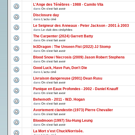
L'Ange des Ténèbres - 1988 - Camilo Vila
dans
On s'est fait avoir
Disclosure day
dans
L'actu ciné
Le Seigneur des Anneaux - Peter Jackson - 2001 à 2003
dans
Le club des cinéphiles
The Carpenter (2024) Garrett Batty
dans
On s'est fait avoir
In3Dragon : The Unseen Fist (2022) JJ Stomp
dans
On s'est fait avoir
Blood Snow / Necrosis (2009) Jason Robert Stephens
dans
On s'est fait avoir
Good Luck, Have Fun, Don't Die
dans
L'actu ciné
Livraison dangereuse (2001) Dean Rusu
dans
On s'est fait avoir
Panique en Eaux Profondes - 2002 - Daniel Knauff
dans
On s'est fait avoir
Behemoth - 2011 - W.D. Hogan
dans
On s'est fait avoir
Avortement clandestin (1973) Pierre Chevalier
dans
On s'est fait avoir
Bloodmoon (1997) Siu-Hung Leung
dans
On s'est fait avoir
La Mort s'est ChuckNorrisée.