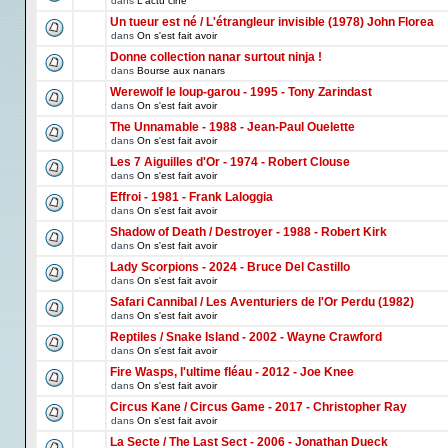
dans
L'actu ciné
Un tueur est né / L'étrangleur invisible (1978) John Florea
dans
On s'est fait avoir
Donne collection nanar surtout ninja !
dans
Bourse aux nanars
Werewolf le loup-garou - 1995 - Tony Zarindast
dans
On s'est fait avoir
The Unnamable - 1988 - Jean-Paul Ouelette
dans
On s'est fait avoir
Les 7 Aiguilles d'Or - 1974 - Robert Clouse
dans
On s'est fait avoir
Effroi - 1981 - Frank Laloggia
dans
On s'est fait avoir
Shadow of Death / Destroyer - 1988 - Robert Kirk
dans
On s'est fait avoir
Lady Scorpions - 2024 - Bruce Del Castillo
dans
On s'est fait avoir
Safari Cannibal / Les Aventuriers de l'Or Perdu (1982)
dans
On s'est fait avoir
Reptiles / Snake Island - 2002 - Wayne Crawford
dans
On s'est fait avoir
Fire Wasps, l'ultime fléau - 2012 - Joe Knee
dans
On s'est fait avoir
Circus Kane / Circus Game - 2017 - Christopher Ray
dans
On s'est fait avoir
La Secte / The Last Sect - 2006 - Jonathan Dueck