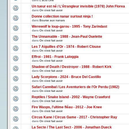
dans
L'actu ciné
Un tueur est né / L'étrangleur invisible (1978) John Florea
dans
On s'est fait avoir
Donne collection nanar surtout ninja !
dans
Bourse aux nanars
Werewolf le loup-garou - 1995 - Tony Zarindast
dans
On s'est fait avoir
The Unnamable - 1988 - Jean-Paul Ouelette
dans
On s'est fait avoir
Les 7 Aiguilles d'Or - 1974 - Robert Clouse
dans
On s'est fait avoir
Effroi - 1981 - Frank Laloggia
dans
On s'est fait avoir
Shadow of Death / Destroyer - 1988 - Robert Kirk
dans
On s'est fait avoir
Lady Scorpions - 2024 - Bruce Del Castillo
dans
On s'est fait avoir
Safari Cannibal / Les Aventuriers de l'Or Perdu (1982)
dans
On s'est fait avoir
Reptiles / Snake Island - 2002 - Wayne Crawford
dans
On s'est fait avoir
Fire Wasps, l'ultime fléau - 2012 - Joe Knee
dans
On s'est fait avoir
Circus Kane / Circus Game - 2017 - Christopher Ray
dans
On s'est fait avoir
La Secte / The Last Sect - 2006 - Jonathan Dueck