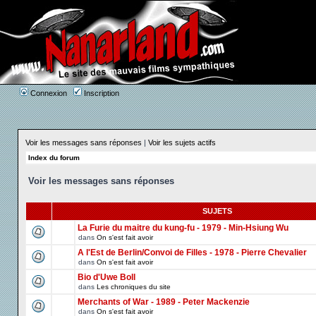
Connexion
Inscription
Voir les messages sans réponses
|
Voir les sujets actifs
Index du forum
Voir les messages sans réponses
SUJETS
La Furie du maitre du kung-fu - 1979 - Min-Hsiung Wu
dans
On s'est fait avoir
A l'Est de Berlin/Convoi de Filles - 1978 - Pierre Chevalier
dans
On s'est fait avoir
Bio d'Uwe Boll
dans
Les chroniques du site
Merchants of War - 1989 - Peter Mackenzie
dans
On s'est fait avoir