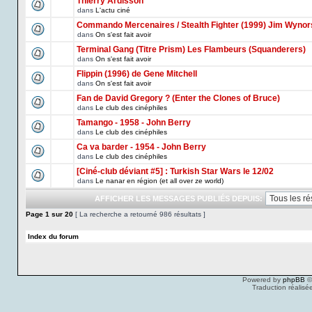
Thierry Ardisson
dans
L'actu ciné
Commando Mercenaires / Stealth Fighter (1999) Jim Wynor
dans
On s'est fait avoir
Terminal Gang (Titre Prism) Les Flambeurs (Squanderers)
dans
On s'est fait avoir
Flippin (1996) de Gene Mitchell
dans
On s'est fait avoir
Fan de David Gregory ? (Enter the Clones of Bruce)
dans
Le club des cinéphiles
Tamango - 1958 - John Berry
dans
Le club des cinéphiles
Ca va barder - 1954 - John Berry
dans
Le club des cinéphiles
[Ciné-club déviant #5] : Turkish Star Wars le 12/02
dans
Le nanar en région (et all over ze world)
AFFICHER LES MESSAGES PUBLIÉS DEPUIS:
Page
1
sur
20
[ La recherche a retourné 986 résultats ]
Index du forum
Powered by
phpBB
©
Traduction réalisé