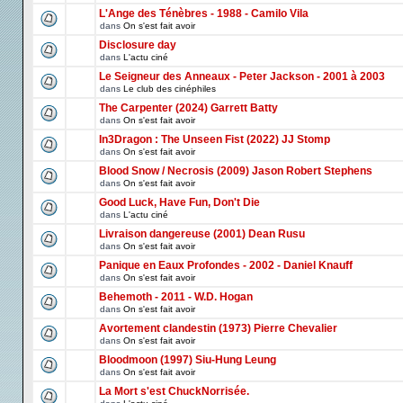
L'Ange des Ténèbres - 1988 - Camilo Vila
dans
On s'est fait avoir
Disclosure day
dans
L'actu ciné
Le Seigneur des Anneaux - Peter Jackson - 2001 à 2003
dans
Le club des cinéphiles
The Carpenter (2024) Garrett Batty
dans
On s'est fait avoir
In3Dragon : The Unseen Fist (2022) JJ Stomp
dans
On s'est fait avoir
Blood Snow / Necrosis (2009) Jason Robert Stephens
dans
On s'est fait avoir
Good Luck, Have Fun, Don't Die
dans
L'actu ciné
Livraison dangereuse (2001) Dean Rusu
dans
On s'est fait avoir
Panique en Eaux Profondes - 2002 - Daniel Knauff
dans
On s'est fait avoir
Behemoth - 2011 - W.D. Hogan
dans
On s'est fait avoir
Avortement clandestin (1973) Pierre Chevalier
dans
On s'est fait avoir
Bloodmoon (1997) Siu-Hung Leung
dans
On s'est fait avoir
La Mort s'est ChuckNorrisée.