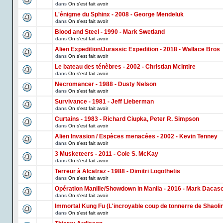
dans
On s'est fait avoir
L'énigme du Sphinx - 2008 - George Mendeluk
dans
On s'est fait avoir
Blood and Steel - 1990 - Mark Swetland
dans
On s'est fait avoir
Alien Expedition/Jurassic Expedition - 2018 - Wallace Bros
dans
On s'est fait avoir
Le bateau des ténèbres - 2002 - Christian McIntire
dans
On s'est fait avoir
Necromancer - 1988 - Dusty Nelson
dans
On s'est fait avoir
Survivance - 1981 - Jeff Lieberman
dans
On s'est fait avoir
Curtains - 1983 - Richard Ciupka, Peter R. Simpson
dans
On s'est fait avoir
Alien Invasion / Espèces menacées - 2002 - Kevin Tenney
dans
On s'est fait avoir
3 Musketeers - 2011 - Cole S. McKay
dans
On s'est fait avoir
Terreur à Alcatraz - 1988 - Dimitri Logothetis
dans
On s'est fait avoir
Opération Manille/Showdown in Manila - 2016 - Mark Dacas
dans
On s'est fait avoir
Immortal Kung Fu (L'incroyable coup de tonnerre de Shaoli
dans
On s'est fait avoir