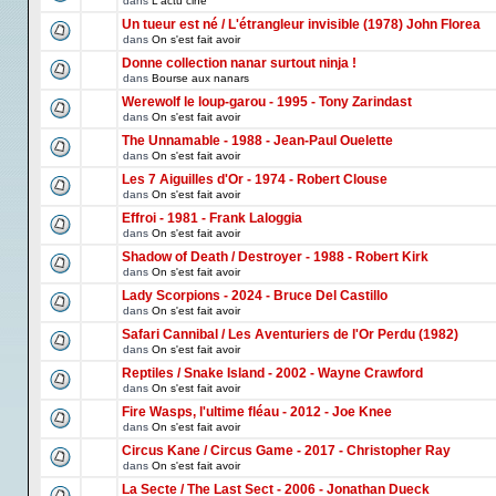
dans
L'actu ciné
Un tueur est né / L'étrangleur invisible (1978) John Florea
dans
On s'est fait avoir
Donne collection nanar surtout ninja !
dans
Bourse aux nanars
Werewolf le loup-garou - 1995 - Tony Zarindast
dans
On s'est fait avoir
The Unnamable - 1988 - Jean-Paul Ouelette
dans
On s'est fait avoir
Les 7 Aiguilles d'Or - 1974 - Robert Clouse
dans
On s'est fait avoir
Effroi - 1981 - Frank Laloggia
dans
On s'est fait avoir
Shadow of Death / Destroyer - 1988 - Robert Kirk
dans
On s'est fait avoir
Lady Scorpions - 2024 - Bruce Del Castillo
dans
On s'est fait avoir
Safari Cannibal / Les Aventuriers de l'Or Perdu (1982)
dans
On s'est fait avoir
Reptiles / Snake Island - 2002 - Wayne Crawford
dans
On s'est fait avoir
Fire Wasps, l'ultime fléau - 2012 - Joe Knee
dans
On s'est fait avoir
Circus Kane / Circus Game - 2017 - Christopher Ray
dans
On s'est fait avoir
La Secte / The Last Sect - 2006 - Jonathan Dueck