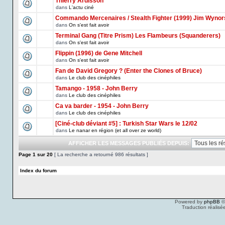
Thierry Ardisson
dans
L'actu ciné
Commando Mercenaires / Stealth Fighter (1999) Jim Wynor
dans
On s'est fait avoir
Terminal Gang (Titre Prism) Les Flambeurs (Squanderers)
dans
On s'est fait avoir
Flippin (1996) de Gene Mitchell
dans
On s'est fait avoir
Fan de David Gregory ? (Enter the Clones of Bruce)
dans
Le club des cinéphiles
Tamango - 1958 - John Berry
dans
Le club des cinéphiles
Ca va barder - 1954 - John Berry
dans
Le club des cinéphiles
[Ciné-club déviant #5] : Turkish Star Wars le 12/02
dans
Le nanar en région (et all over ze world)
AFFICHER LES MESSAGES PUBLIÉS DEPUIS:
Page
1
sur
20
[ La recherche a retourné 986 résultats ]
Index du forum
Powered by
phpBB
©
Traduction réalisé