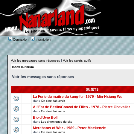
Connexion
Inscription
Voir les messages sans réponses
|
Voir les sujets actifs
Index du forum
Voir les messages sans réponses
SUJETS
La Furie du maitre du kung-fu - 1979 - Min-Hsiung Wu
dans
On s'est fait avoir
A l'Est de Berlin/Convoi de Filles - 1978 - Pierre Chevalier
dans
On s'est fait avoir
Bio d'Uwe Boll
dans
Les chroniques du site
Merchants of War - 1989 - Peter Mackenzie
dans
On s'est fait avoir