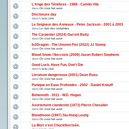
L'Ange des Ténèbres - 1988 - Camilo Vila
dans
On s'est fait avoir
Disclosure day
dans
L'actu ciné
Le Seigneur des Anneaux - Peter Jackson - 2001 à 2003
dans
Le club des cinéphiles
The Carpenter (2024) Garrett Batty
dans
On s'est fait avoir
In3Dragon : The Unseen Fist (2022) JJ Stomp
dans
On s'est fait avoir
Blood Snow / Necrosis (2009) Jason Robert Stephens
dans
On s'est fait avoir
Good Luck, Have Fun, Don't Die
dans
L'actu ciné
Livraison dangereuse (2001) Dean Rusu
dans
On s'est fait avoir
Panique en Eaux Profondes - 2002 - Daniel Knauff
dans
On s'est fait avoir
Behemoth - 2011 - W.D. Hogan
dans
On s'est fait avoir
Avortement clandestin (1973) Pierre Chevalier
dans
On s'est fait avoir
Bloodmoon (1997) Siu-Hung Leung
dans
On s'est fait avoir
La Mort s'est ChuckNorrisée.