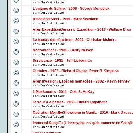
dans
On s'est fait avoir
L'énigme du Sphinx - 2008 - George Mendeluk
dans
On s'est fait avoir
Blood and Steel - 1990 - Mark Swetland
dans
On s'est fait avoir
Alien Expedition/Jurassic Expedition - 2018 - Wallace Bros
dans
On s'est fait avoir
Le bateau des ténèbres - 2002 - Christian McIntire
dans
On s'est fait avoir
Necromancer - 1988 - Dusty Nelson
dans
On s'est fait avoir
Survivance - 1981 - Jeff Lieberman
dans
On s'est fait avoir
Curtains - 1983 - Richard Ciupka, Peter R. Simpson
dans
On s'est fait avoir
Alien Invasion / Espèces menacées - 2002 - Kevin Tenney
dans
On s'est fait avoir
3 Musketeers - 2011 - Cole S. McKay
dans
On s'est fait avoir
Terreur à Alcatraz - 1988 - Dimitri Logothetis
dans
On s'est fait avoir
Opération Manille/Showdown in Manila - 2016 - Mark Dacas
dans
On s'est fait avoir
Immortal Kung Fu (L'incroyable coup de tonnerre de Shaoli
dans
On s'est fait avoir