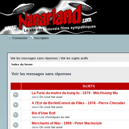
Connexion
Inscription
Voir les messages sans réponses
|
Voir les sujets actifs
Index du forum
Voir les messages sans réponses
SUJETS
La Furie du maitre du kung-fu - 1979 - Min-Hsiung Wu
dans
On s'est fait avoir
A l'Est de Berlin/Convoi de Filles - 1978 - Pierre Chevalier
dans
On s'est fait avoir
Bio d'Uwe Boll
dans
Les chroniques du site
Merchants of War - 1989 - Peter Mackenzie
dans
On s'est fait avoir