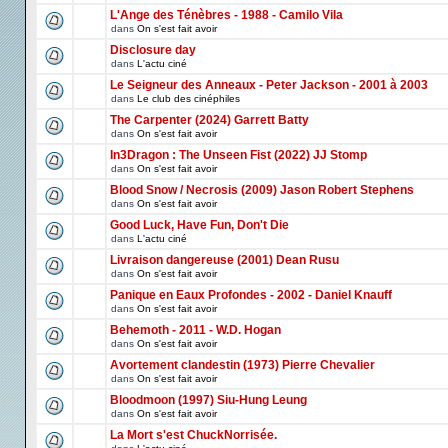
L'Ange des Ténèbres - 1988 - Camilo Vila
dans
On s'est fait avoir
Disclosure day
dans
L'actu ciné
Le Seigneur des Anneaux - Peter Jackson - 2001 à 2003
dans
Le club des cinéphiles
The Carpenter (2024) Garrett Batty
dans
On s'est fait avoir
In3Dragon : The Unseen Fist (2022) JJ Stomp
dans
On s'est fait avoir
Blood Snow / Necrosis (2009) Jason Robert Stephens
dans
On s'est fait avoir
Good Luck, Have Fun, Don't Die
dans
L'actu ciné
Livraison dangereuse (2001) Dean Rusu
dans
On s'est fait avoir
Panique en Eaux Profondes - 2002 - Daniel Knauff
dans
On s'est fait avoir
Behemoth - 2011 - W.D. Hogan
dans
On s'est fait avoir
Avortement clandestin (1973) Pierre Chevalier
dans
On s'est fait avoir
Bloodmoon (1997) Siu-Hung Leung
dans
On s'est fait avoir
La Mort s'est ChuckNorrisée.