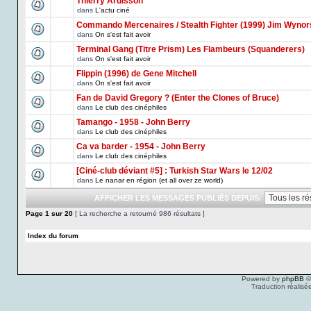
Thierry Ardisson
dans
L'actu ciné
Commando Mercenaires / Stealth Fighter (1999) Jim Wynor
dans
On s'est fait avoir
Terminal Gang (Titre Prism) Les Flambeurs (Squanderers)
dans
On s'est fait avoir
Flippin (1996) de Gene Mitchell
dans
On s'est fait avoir
Fan de David Gregory ? (Enter the Clones of Bruce)
dans
Le club des cinéphiles
Tamango - 1958 - John Berry
dans
Le club des cinéphiles
Ca va barder - 1954 - John Berry
dans
Le club des cinéphiles
[Ciné-club déviant #5] : Turkish Star Wars le 12/02
dans
Le nanar en région (et all over ze world)
AFFICHER LES MESSAGES PUBLIÉS DEPUIS:
Page
1
sur
20
[ La recherche a retourné 986 résultats ]
Index du forum
Powered by
phpBB
©
Traduction réalisé