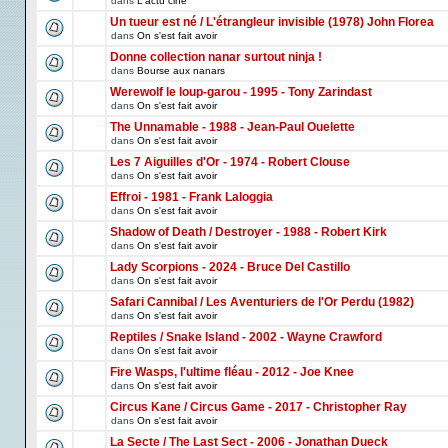
dans
L'actu ciné
Un tueur est né / L'étrangleur invisible (1978) John Florea
dans
On s'est fait avoir
Donne collection nanar surtout ninja !
dans
Bourse aux nanars
Werewolf le loup-garou - 1995 - Tony Zarindast
dans
On s'est fait avoir
The Unnamable - 1988 - Jean-Paul Ouelette
dans
On s'est fait avoir
Les 7 Aiguilles d'Or - 1974 - Robert Clouse
dans
On s'est fait avoir
Effroi - 1981 - Frank Laloggia
dans
On s'est fait avoir
Shadow of Death / Destroyer - 1988 - Robert Kirk
dans
On s'est fait avoir
Lady Scorpions - 2024 - Bruce Del Castillo
dans
On s'est fait avoir
Safari Cannibal / Les Aventuriers de l'Or Perdu (1982)
dans
On s'est fait avoir
Reptiles / Snake Island - 2002 - Wayne Crawford
dans
On s'est fait avoir
Fire Wasps, l'ultime fléau - 2012 - Joe Knee
dans
On s'est fait avoir
Circus Kane / Circus Game - 2017 - Christopher Ray
dans
On s'est fait avoir
La Secte / The Last Sect - 2006 - Jonathan Dueck