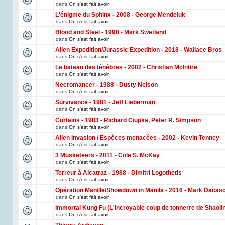
dans
On s'est fait avoir
L'énigme du Sphinx - 2008 - George Mendeluk
dans
On s'est fait avoir
Blood and Steel - 1990 - Mark Swetland
dans
On s'est fait avoir
Alien Expedition/Jurassic Expedition - 2018 - Wallace Bros
dans
On s'est fait avoir
Le bateau des ténèbres - 2002 - Christian McIntire
dans
On s'est fait avoir
Necromancer - 1988 - Dusty Nelson
dans
On s'est fait avoir
Survivance - 1981 - Jeff Lieberman
dans
On s'est fait avoir
Curtains - 1983 - Richard Ciupka, Peter R. Simpson
dans
On s'est fait avoir
Alien Invasion / Espèces menacées - 2002 - Kevin Tenney
dans
On s'est fait avoir
3 Musketeers - 2011 - Cole S. McKay
dans
On s'est fait avoir
Terreur à Alcatraz - 1988 - Dimitri Logothetis
dans
On s'est fait avoir
Opération Manille/Showdown in Manila - 2016 - Mark Dacas
dans
On s'est fait avoir
Immortal Kung Fu (L'incroyable coup de tonnerre de Shaoli
dans
On s'est fait avoir