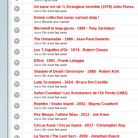
dans
L'actu ciné
Un tueur est né / L'étrangleur invisible (1978) John Florea
dans
On s'est fait avoir
Donne collection nanar surtout ninja !
dans
Bourse aux nanars
Werewolf le loup-garou - 1995 - Tony Zarindast
dans
On s'est fait avoir
The Unnamable - 1988 - Jean-Paul Ouelette
dans
On s'est fait avoir
Les 7 Aiguilles d'Or - 1974 - Robert Clouse
dans
On s'est fait avoir
Effroi - 1981 - Frank Laloggia
dans
On s'est fait avoir
Shadow of Death / Destroyer - 1988 - Robert Kirk
dans
On s'est fait avoir
Lady Scorpions - 2024 - Bruce Del Castillo
dans
On s'est fait avoir
Safari Cannibal / Les Aventuriers de l'Or Perdu (1982)
dans
On s'est fait avoir
Reptiles / Snake Island - 2002 - Wayne Crawford
dans
On s'est fait avoir
Fire Wasps, l'ultime fléau - 2012 - Joe Knee
dans
On s'est fait avoir
Circus Kane / Circus Game - 2017 - Christopher Ray
dans
On s'est fait avoir
La Secte / The Last Sect - 2006 - Jonathan Dueck