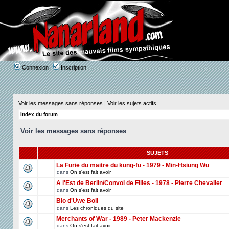
Connexion
Inscription
Voir les messages sans réponses
|
Voir les sujets actifs
Index du forum
Voir les messages sans réponses
SUJETS
La Furie du maitre du kung-fu - 1979 - Min-Hsiung Wu
dans
On s'est fait avoir
A l'Est de Berlin/Convoi de Filles - 1978 - Pierre Chevalier
dans
On s'est fait avoir
Bio d'Uwe Boll
dans
Les chroniques du site
Merchants of War - 1989 - Peter Mackenzie
dans
On s'est fait avoir