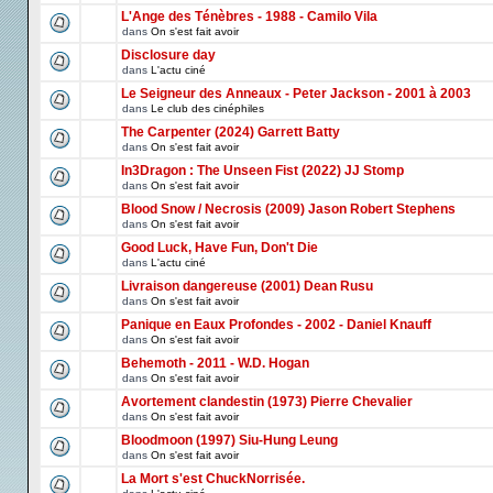
L'Ange des Ténèbres - 1988 - Camilo Vila
dans
On s'est fait avoir
Disclosure day
dans
L'actu ciné
Le Seigneur des Anneaux - Peter Jackson - 2001 à 2003
dans
Le club des cinéphiles
The Carpenter (2024) Garrett Batty
dans
On s'est fait avoir
In3Dragon : The Unseen Fist (2022) JJ Stomp
dans
On s'est fait avoir
Blood Snow / Necrosis (2009) Jason Robert Stephens
dans
On s'est fait avoir
Good Luck, Have Fun, Don't Die
dans
L'actu ciné
Livraison dangereuse (2001) Dean Rusu
dans
On s'est fait avoir
Panique en Eaux Profondes - 2002 - Daniel Knauff
dans
On s'est fait avoir
Behemoth - 2011 - W.D. Hogan
dans
On s'est fait avoir
Avortement clandestin (1973) Pierre Chevalier
dans
On s'est fait avoir
Bloodmoon (1997) Siu-Hung Leung
dans
On s'est fait avoir
La Mort s'est ChuckNorrisée.