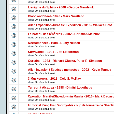
dans
On s'est fait avoir
L'énigme du Sphinx - 2008 - George Mendeluk
dans
On s'est fait avoir
Blood and Steel - 1990 - Mark Swetland
dans
On s'est fait avoir
Alien Expedition/Jurassic Expedition - 2018 - Wallace Bros
dans
On s'est fait avoir
Le bateau des ténèbres - 2002 - Christian McIntire
dans
On s'est fait avoir
Necromancer - 1988 - Dusty Nelson
dans
On s'est fait avoir
Survivance - 1981 - Jeff Lieberman
dans
On s'est fait avoir
Curtains - 1983 - Richard Ciupka, Peter R. Simpson
dans
On s'est fait avoir
Alien Invasion / Espèces menacées - 2002 - Kevin Tenney
dans
On s'est fait avoir
3 Musketeers - 2011 - Cole S. McKay
dans
On s'est fait avoir
Terreur à Alcatraz - 1988 - Dimitri Logothetis
dans
On s'est fait avoir
Opération Manille/Showdown in Manila - 2016 - Mark Dacas
dans
On s'est fait avoir
Immortal Kung Fu (L'incroyable coup de tonnerre de Shaoli
dans
On s'est fait avoir