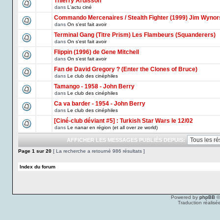
Thierry Ardisson
dans
L'actu ciné
Commando Mercenaires / Stealth Fighter (1999) Jim Wynor
dans
On s'est fait avoir
Terminal Gang (Titre Prism) Les Flambeurs (Squanderers)
dans
On s'est fait avoir
Flippin (1996) de Gene Mitchell
dans
On s'est fait avoir
Fan de David Gregory ? (Enter the Clones of Bruce)
dans
Le club des cinéphiles
Tamango - 1958 - John Berry
dans
Le club des cinéphiles
Ca va barder - 1954 - John Berry
dans
Le club des cinéphiles
[Ciné-club déviant #5] : Turkish Star Wars le 12/02
dans
Le nanar en région (et all over ze world)
AFFICHER LES MESSAGES PUBLIÉS DEPUIS:
Page
1
sur
20
[ La recherche a retourné 986 résultats ]
Index du forum
Powered by
phpBB
©
Traduction réalisé