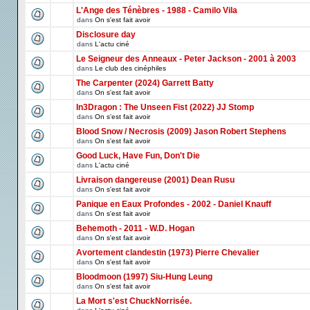
L'Ange des Ténèbres - 1988 - Camilo Vila
dans
On s'est fait avoir
Disclosure day
dans
L'actu ciné
Le Seigneur des Anneaux - Peter Jackson - 2001 à 2003
dans
Le club des cinéphiles
The Carpenter (2024) Garrett Batty
dans
On s'est fait avoir
In3Dragon : The Unseen Fist (2022) JJ Stomp
dans
On s'est fait avoir
Blood Snow / Necrosis (2009) Jason Robert Stephens
dans
On s'est fait avoir
Good Luck, Have Fun, Don't Die
dans
L'actu ciné
Livraison dangereuse (2001) Dean Rusu
dans
On s'est fait avoir
Panique en Eaux Profondes - 2002 - Daniel Knauff
dans
On s'est fait avoir
Behemoth - 2011 - W.D. Hogan
dans
On s'est fait avoir
Avortement clandestin (1973) Pierre Chevalier
dans
On s'est fait avoir
Bloodmoon (1997) Siu-Hung Leung
dans
On s'est fait avoir
La Mort s'est ChuckNorrisée.