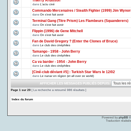
Thierry Ardisson
dans
L'actu ciné
Commando Mercenaires / Stealth Fighter (1999) Jim Wynor
dans
On s'est fait avoir
Terminal Gang (Titre Prism) Les Flambeurs (Squanderers)
dans
On s'est fait avoir
Flippin (1996) de Gene Mitchell
dans
On s'est fait avoir
Fan de David Gregory ? (Enter the Clones of Bruce)
dans
Le club des cinéphiles
Tamango - 1958 - John Berry
dans
Le club des cinéphiles
Ca va barder - 1954 - John Berry
dans
Le club des cinéphiles
[Ciné-club déviant #5] : Turkish Star Wars le 12/02
dans
Le nanar en région (et all over ze world)
AFFICHER LES MESSAGES PUBLIÉS DEPUIS:
Page
1
sur
20
[ La recherche a retourné 986 résultats ]
Index du forum
Powered by
phpBB
©
Traduction réalisé