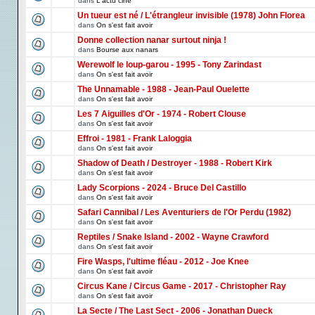
dans
L'actu ciné
Un tueur est né / L'étrangleur invisible (1978) John Florea
dans
On s'est fait avoir
Donne collection nanar surtout ninja !
dans
Bourse aux nanars
Werewolf le loup-garou - 1995 - Tony Zarindast
dans
On s'est fait avoir
The Unnamable - 1988 - Jean-Paul Ouelette
dans
On s'est fait avoir
Les 7 Aiguilles d'Or - 1974 - Robert Clouse
dans
On s'est fait avoir
Effroi - 1981 - Frank Laloggia
dans
On s'est fait avoir
Shadow of Death / Destroyer - 1988 - Robert Kirk
dans
On s'est fait avoir
Lady Scorpions - 2024 - Bruce Del Castillo
dans
On s'est fait avoir
Safari Cannibal / Les Aventuriers de l'Or Perdu (1982)
dans
On s'est fait avoir
Reptiles / Snake Island - 2002 - Wayne Crawford
dans
On s'est fait avoir
Fire Wasps, l'ultime fléau - 2012 - Joe Knee
dans
On s'est fait avoir
Circus Kane / Circus Game - 2017 - Christopher Ray
dans
On s'est fait avoir
La Secte / The Last Sect - 2006 - Jonathan Dueck