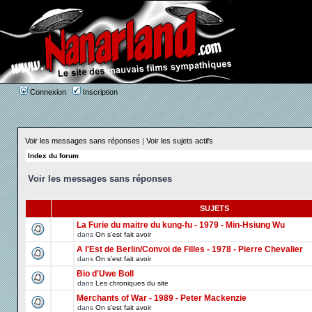
Connexion
Inscription
Voir les messages sans réponses
|
Voir les sujets actifs
Index du forum
Voir les messages sans réponses
SUJETS
La Furie du maitre du kung-fu - 1979 - Min-Hsiung Wu
dans
On s'est fait avoir
A l'Est de Berlin/Convoi de Filles - 1978 - Pierre Chevalier
dans
On s'est fait avoir
Bio d'Uwe Boll
dans
Les chroniques du site
Merchants of War - 1989 - Peter Mackenzie
dans
On s'est fait avoir