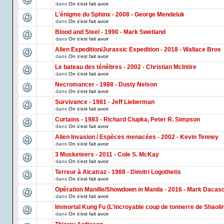
dans
On s'est fait avoir
L'énigme du Sphinx - 2008 - George Mendeluk
dans
On s'est fait avoir
Blood and Steel - 1990 - Mark Swetland
dans
On s'est fait avoir
Alien Expedition/Jurassic Expedition - 2018 - Wallace Bros
dans
On s'est fait avoir
Le bateau des ténèbres - 2002 - Christian McIntire
dans
On s'est fait avoir
Necromancer - 1988 - Dusty Nelson
dans
On s'est fait avoir
Survivance - 1981 - Jeff Lieberman
dans
On s'est fait avoir
Curtains - 1983 - Richard Ciupka, Peter R. Simpson
dans
On s'est fait avoir
Alien Invasion / Espèces menacées - 2002 - Kevin Tenney
dans
On s'est fait avoir
3 Musketeers - 2011 - Cole S. McKay
dans
On s'est fait avoir
Terreur à Alcatraz - 1988 - Dimitri Logothetis
dans
On s'est fait avoir
Opération Manille/Showdown in Manila - 2016 - Mark Dacas
dans
On s'est fait avoir
Immortal Kung Fu (L'incroyable coup de tonnerre de Shaoli
dans
On s'est fait avoir