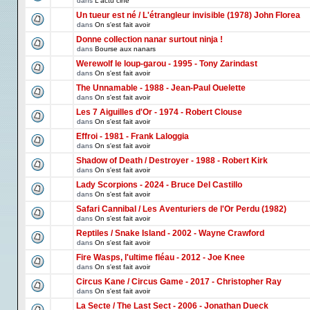
dans
L'actu ciné
Un tueur est né / L'étrangleur invisible (1978) John Florea
dans
On s'est fait avoir
Donne collection nanar surtout ninja !
dans
Bourse aux nanars
Werewolf le loup-garou - 1995 - Tony Zarindast
dans
On s'est fait avoir
The Unnamable - 1988 - Jean-Paul Ouelette
dans
On s'est fait avoir
Les 7 Aiguilles d'Or - 1974 - Robert Clouse
dans
On s'est fait avoir
Effroi - 1981 - Frank Laloggia
dans
On s'est fait avoir
Shadow of Death / Destroyer - 1988 - Robert Kirk
dans
On s'est fait avoir
Lady Scorpions - 2024 - Bruce Del Castillo
dans
On s'est fait avoir
Safari Cannibal / Les Aventuriers de l'Or Perdu (1982)
dans
On s'est fait avoir
Reptiles / Snake Island - 2002 - Wayne Crawford
dans
On s'est fait avoir
Fire Wasps, l'ultime fléau - 2012 - Joe Knee
dans
On s'est fait avoir
Circus Kane / Circus Game - 2017 - Christopher Ray
dans
On s'est fait avoir
La Secte / The Last Sect - 2006 - Jonathan Dueck