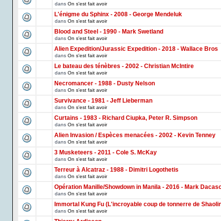
dans
On s'est fait avoir
L'énigme du Sphinx - 2008 - George Mendeluk
dans
On s'est fait avoir
Blood and Steel - 1990 - Mark Swetland
dans
On s'est fait avoir
Alien Expedition/Jurassic Expedition - 2018 - Wallace Bros
dans
On s'est fait avoir
Le bateau des ténèbres - 2002 - Christian McIntire
dans
On s'est fait avoir
Necromancer - 1988 - Dusty Nelson
dans
On s'est fait avoir
Survivance - 1981 - Jeff Lieberman
dans
On s'est fait avoir
Curtains - 1983 - Richard Ciupka, Peter R. Simpson
dans
On s'est fait avoir
Alien Invasion / Espèces menacées - 2002 - Kevin Tenney
dans
On s'est fait avoir
3 Musketeers - 2011 - Cole S. McKay
dans
On s'est fait avoir
Terreur à Alcatraz - 1988 - Dimitri Logothetis
dans
On s'est fait avoir
Opération Manille/Showdown in Manila - 2016 - Mark Dacas
dans
On s'est fait avoir
Immortal Kung Fu (L'incroyable coup de tonnerre de Shaoli
dans
On s'est fait avoir