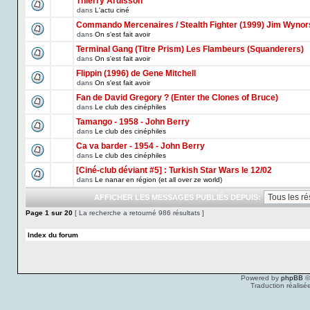
Thierry Ardisson
dans
L'actu ciné
Commando Mercenaires / Stealth Fighter (1999) Jim Wynor
dans
On s'est fait avoir
Terminal Gang (Titre Prism) Les Flambeurs (Squanderers)
dans
On s'est fait avoir
Flippin (1996) de Gene Mitchell
dans
On s'est fait avoir
Fan de David Gregory ? (Enter the Clones of Bruce)
dans
Le club des cinéphiles
Tamango - 1958 - John Berry
dans
Le club des cinéphiles
Ca va barder - 1954 - John Berry
dans
Le club des cinéphiles
[Ciné-club déviant #5] : Turkish Star Wars le 12/02
dans
Le nanar en région (et all over ze world)
AFFICHER LES MESSAGES PUBLIÉS DEPUIS:
Page
1
sur
20
[ La recherche a retourné 986 résultats ]
Index du forum
Powered by
phpBB
©
Traduction réalisé