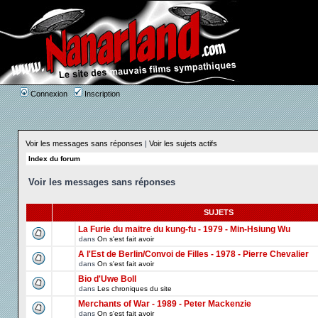
Connexion
Inscription
Voir les messages sans réponses
|
Voir les sujets actifs
Index du forum
Voir les messages sans réponses
SUJETS
La Furie du maitre du kung-fu - 1979 - Min-Hsiung Wu
dans
On s'est fait avoir
A l'Est de Berlin/Convoi de Filles - 1978 - Pierre Chevalier
dans
On s'est fait avoir
Bio d'Uwe Boll
dans
Les chroniques du site
Merchants of War - 1989 - Peter Mackenzie
dans
On s'est fait avoir