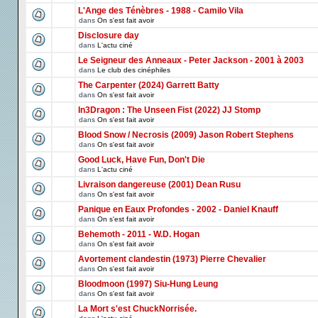
L'Ange des Ténèbres - 1988 - Camilo Vila
dans
On s'est fait avoir
Disclosure day
dans
L'actu ciné
Le Seigneur des Anneaux - Peter Jackson - 2001 à 2003
dans
Le club des cinéphiles
The Carpenter (2024) Garrett Batty
dans
On s'est fait avoir
In3Dragon : The Unseen Fist (2022) JJ Stomp
dans
On s'est fait avoir
Blood Snow / Necrosis (2009) Jason Robert Stephens
dans
On s'est fait avoir
Good Luck, Have Fun, Don't Die
dans
L'actu ciné
Livraison dangereuse (2001) Dean Rusu
dans
On s'est fait avoir
Panique en Eaux Profondes - 2002 - Daniel Knauff
dans
On s'est fait avoir
Behemoth - 2011 - W.D. Hogan
dans
On s'est fait avoir
Avortement clandestin (1973) Pierre Chevalier
dans
On s'est fait avoir
Bloodmoon (1997) Siu-Hung Leung
dans
On s'est fait avoir
La Mort s'est ChuckNorrisée.