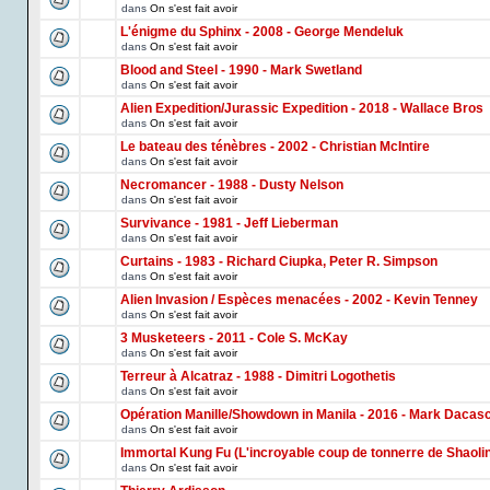
dans
On s'est fait avoir
L'énigme du Sphinx - 2008 - George Mendeluk
dans
On s'est fait avoir
Blood and Steel - 1990 - Mark Swetland
dans
On s'est fait avoir
Alien Expedition/Jurassic Expedition - 2018 - Wallace Bros
dans
On s'est fait avoir
Le bateau des ténèbres - 2002 - Christian McIntire
dans
On s'est fait avoir
Necromancer - 1988 - Dusty Nelson
dans
On s'est fait avoir
Survivance - 1981 - Jeff Lieberman
dans
On s'est fait avoir
Curtains - 1983 - Richard Ciupka, Peter R. Simpson
dans
On s'est fait avoir
Alien Invasion / Espèces menacées - 2002 - Kevin Tenney
dans
On s'est fait avoir
3 Musketeers - 2011 - Cole S. McKay
dans
On s'est fait avoir
Terreur à Alcatraz - 1988 - Dimitri Logothetis
dans
On s'est fait avoir
Opération Manille/Showdown in Manila - 2016 - Mark Dacas
dans
On s'est fait avoir
Immortal Kung Fu (L'incroyable coup de tonnerre de Shaoli
dans
On s'est fait avoir