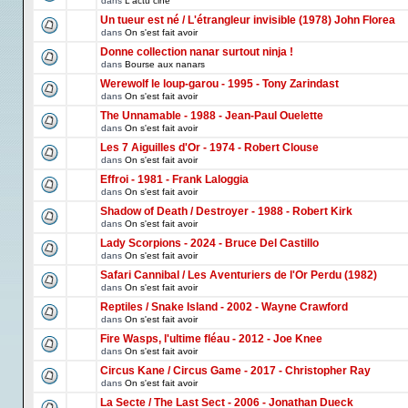
dans
L'actu ciné
Un tueur est né / L'étrangleur invisible (1978) John Florea
dans
On s'est fait avoir
Donne collection nanar surtout ninja !
dans
Bourse aux nanars
Werewolf le loup-garou - 1995 - Tony Zarindast
dans
On s'est fait avoir
The Unnamable - 1988 - Jean-Paul Ouelette
dans
On s'est fait avoir
Les 7 Aiguilles d'Or - 1974 - Robert Clouse
dans
On s'est fait avoir
Effroi - 1981 - Frank Laloggia
dans
On s'est fait avoir
Shadow of Death / Destroyer - 1988 - Robert Kirk
dans
On s'est fait avoir
Lady Scorpions - 2024 - Bruce Del Castillo
dans
On s'est fait avoir
Safari Cannibal / Les Aventuriers de l'Or Perdu (1982)
dans
On s'est fait avoir
Reptiles / Snake Island - 2002 - Wayne Crawford
dans
On s'est fait avoir
Fire Wasps, l'ultime fléau - 2012 - Joe Knee
dans
On s'est fait avoir
Circus Kane / Circus Game - 2017 - Christopher Ray
dans
On s'est fait avoir
La Secte / The Last Sect - 2006 - Jonathan Dueck