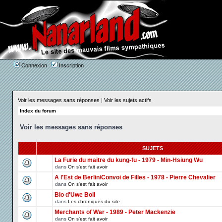
Connexion
Inscription
Voir les messages sans réponses
|
Voir les sujets actifs
Index du forum
Voir les messages sans réponses
SUJETS
La Furie du maitre du kung-fu - 1979 - Min-Hsiung Wu
dans
On s'est fait avoir
A l'Est de Berlin/Convoi de Filles - 1978 - Pierre Chevalier
dans
On s'est fait avoir
Bio d'Uwe Boll
dans
Les chroniques du site
Merchants of War - 1989 - Peter Mackenzie
dans
On s'est fait avoir