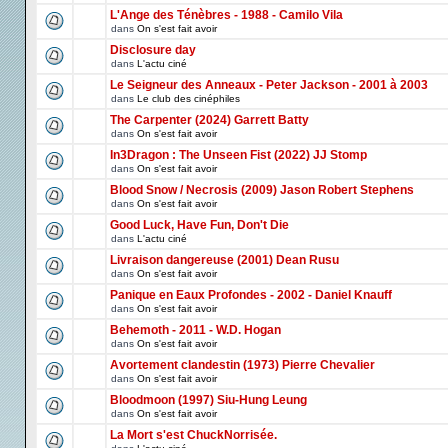
L'Ange des Ténèbres - 1988 - Camilo Vila
dans
On s'est fait avoir
Disclosure day
dans
L'actu ciné
Le Seigneur des Anneaux - Peter Jackson - 2001 à 2003
dans
Le club des cinéphiles
The Carpenter (2024) Garrett Batty
dans
On s'est fait avoir
In3Dragon : The Unseen Fist (2022) JJ Stomp
dans
On s'est fait avoir
Blood Snow / Necrosis (2009) Jason Robert Stephens
dans
On s'est fait avoir
Good Luck, Have Fun, Don't Die
dans
L'actu ciné
Livraison dangereuse (2001) Dean Rusu
dans
On s'est fait avoir
Panique en Eaux Profondes - 2002 - Daniel Knauff
dans
On s'est fait avoir
Behemoth - 2011 - W.D. Hogan
dans
On s'est fait avoir
Avortement clandestin (1973) Pierre Chevalier
dans
On s'est fait avoir
Bloodmoon (1997) Siu-Hung Leung
dans
On s'est fait avoir
La Mort s'est ChuckNorrisée.