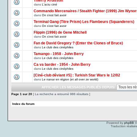
Thierry Ardisson
dans
L'actu ciné
Commando Mercenaires / Stealth Fighter (1999) Jim Wynor
dans
On s'est fait avoir
Terminal Gang (Titre Prism) Les Flambeurs (Squanderers)
dans
On s'est fait avoir
Flippin (1996) de Gene Mitchell
dans
On s'est fait avoir
Fan de David Gregory ? (Enter the Clones of Bruce)
dans
Le club des cinéphiles
Tamango - 1958 - John Berry
dans
Le club des cinéphiles
Ca va barder - 1954 - John Berry
dans
Le club des cinéphiles
[Ciné-club déviant #5] : Turkish Star Wars le 12/02
dans
Le nanar en région (et all over ze world)
AFFICHER LES MESSAGES PUBLIÉS DEPUIS:
Page
1
sur
20
[ La recherche a retourné 986 résultats ]
Index du forum
Powered by
phpBB
©
Traduction réalisé