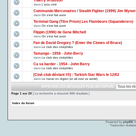
Thierry Ardisson
dans
L'actu ciné
Commando Mercenaires / Stealth Fighter (1999) Jim Wynor
dans
On s'est fait avoir
Terminal Gang (Titre Prism) Les Flambeurs (Squanderers)
dans
On s'est fait avoir
Flippin (1996) de Gene Mitchell
dans
On s'est fait avoir
Fan de David Gregory ? (Enter the Clones of Bruce)
dans
Le club des cinéphiles
Tamango - 1958 - John Berry
dans
Le club des cinéphiles
Ca va barder - 1954 - John Berry
dans
Le club des cinéphiles
[Ciné-club déviant #5] : Turkish Star Wars le 12/02
dans
Le nanar en région (et all over ze world)
AFFICHER LES MESSAGES PUBLIÉS DEPUIS:
Page
1
sur
20
[ La recherche a retourné 986 résultats ]
Index du forum
Powered by
phpBB
©
Traduction réalisé