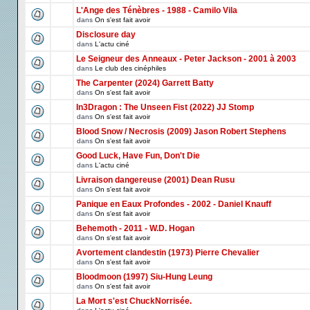
L'Ange des Ténèbres - 1988 - Camilo Vila
dans
On s'est fait avoir
Disclosure day
dans
L'actu ciné
Le Seigneur des Anneaux - Peter Jackson - 2001 à 2003
dans
Le club des cinéphiles
The Carpenter (2024) Garrett Batty
dans
On s'est fait avoir
In3Dragon : The Unseen Fist (2022) JJ Stomp
dans
On s'est fait avoir
Blood Snow / Necrosis (2009) Jason Robert Stephens
dans
On s'est fait avoir
Good Luck, Have Fun, Don't Die
dans
L'actu ciné
Livraison dangereuse (2001) Dean Rusu
dans
On s'est fait avoir
Panique en Eaux Profondes - 2002 - Daniel Knauff
dans
On s'est fait avoir
Behemoth - 2011 - W.D. Hogan
dans
On s'est fait avoir
Avortement clandestin (1973) Pierre Chevalier
dans
On s'est fait avoir
Bloodmoon (1997) Siu-Hung Leung
dans
On s'est fait avoir
La Mort s'est ChuckNorrisée.