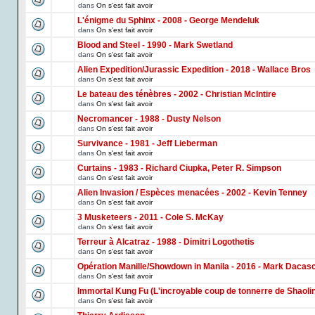
dans
On s'est fait avoir
L'énigme du Sphinx - 2008 - George Mendeluk
dans
On s'est fait avoir
Blood and Steel - 1990 - Mark Swetland
dans
On s'est fait avoir
Alien Expedition/Jurassic Expedition - 2018 - Wallace Bros
dans
On s'est fait avoir
Le bateau des ténèbres - 2002 - Christian McIntire
dans
On s'est fait avoir
Necromancer - 1988 - Dusty Nelson
dans
On s'est fait avoir
Survivance - 1981 - Jeff Lieberman
dans
On s'est fait avoir
Curtains - 1983 - Richard Ciupka, Peter R. Simpson
dans
On s'est fait avoir
Alien Invasion / Espèces menacées - 2002 - Kevin Tenney
dans
On s'est fait avoir
3 Musketeers - 2011 - Cole S. McKay
dans
On s'est fait avoir
Terreur à Alcatraz - 1988 - Dimitri Logothetis
dans
On s'est fait avoir
Opération Manille/Showdown in Manila - 2016 - Mark Dacas
dans
On s'est fait avoir
Immortal Kung Fu (L'incroyable coup de tonnerre de Shaoli
dans
On s'est fait avoir