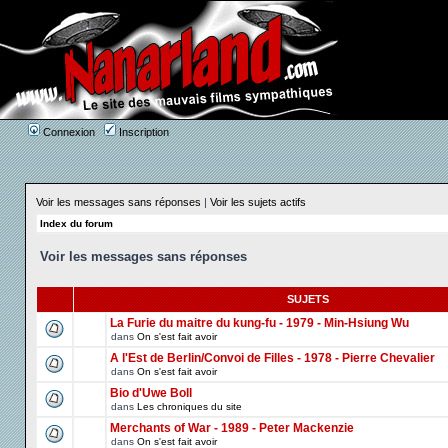
Connexion
Inscription
Voir les messages sans réponses
|
Voir les sujets actifs
Index du forum
Voir les messages sans réponses
SUJETS
La Furie du maitre du kung-fu - 1979 - Min-Hsiung Wu
dans
On s'est fait avoir
A l'Est de Berlin/Convoi de Filles - 1978 - Pierre Chevalier
dans
On s'est fait avoir
Bio d'Uwe Boll
dans
Les chroniques du site
Merchants of War - 1989 - Peter Mackenzie
dans
On s'est fait avoir