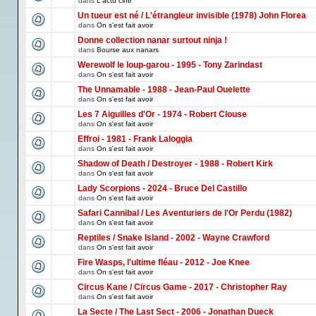
dans
L'actu ciné
Un tueur est né / L'étrangleur invisible (1978) John Florea
dans
On s'est fait avoir
Donne collection nanar surtout ninja !
dans
Bourse aux nanars
Werewolf le loup-garou - 1995 - Tony Zarindast
dans
On s'est fait avoir
The Unnamable - 1988 - Jean-Paul Ouelette
dans
On s'est fait avoir
Les 7 Aiguilles d'Or - 1974 - Robert Clouse
dans
On s'est fait avoir
Effroi - 1981 - Frank Laloggia
dans
On s'est fait avoir
Shadow of Death / Destroyer - 1988 - Robert Kirk
dans
On s'est fait avoir
Lady Scorpions - 2024 - Bruce Del Castillo
dans
On s'est fait avoir
Safari Cannibal / Les Aventuriers de l'Or Perdu (1982)
dans
On s'est fait avoir
Reptiles / Snake Island - 2002 - Wayne Crawford
dans
On s'est fait avoir
Fire Wasps, l'ultime fléau - 2012 - Joe Knee
dans
On s'est fait avoir
Circus Kane / Circus Game - 2017 - Christopher Ray
dans
On s'est fait avoir
La Secte / The Last Sect - 2006 - Jonathan Dueck