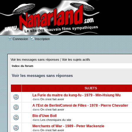
Connexion
Inscription
Voir les messages sans réponses
|
Voir les sujets actifs
Index du forum
Voir les messages sans réponses
SUJETS
La Furie du maitre du kung-fu - 1979 - Min-Hsiung Wu
dans
On s'est fait avoir
A l'Est de Berlin/Convoi de Filles - 1978 - Pierre Chevalier
dans
On s'est fait avoir
Bio d'Uwe Boll
dans
Les chroniques du site
Merchants of War - 1989 - Peter Mackenzie
dans
On s'est fait avoir