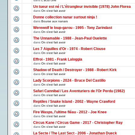
dans
L'actu ciné
Un tueur est né / L'étrangleur invisible (1978) John Florea
dans
On s'est fait avoir
Donne collection nanar surtout ninja !
dans
Bourse aux nanars
Werewolf le loup-garou - 1995 - Tony Zarindast
dans
On s'est fait avoir
The Unnamable - 1988 - Jean-Paul Ouelette
dans
On s'est fait avoir
Les 7 Aiguilles d'Or - 1974 - Robert Clouse
dans
On s'est fait avoir
Effroi - 1981 - Frank Laloggia
dans
On s'est fait avoir
Shadow of Death / Destroyer - 1988 - Robert Kirk
dans
On s'est fait avoir
Lady Scorpions - 2024 - Bruce Del Castillo
dans
On s'est fait avoir
Safari Cannibal / Les Aventuriers de l'Or Perdu (1982)
dans
On s'est fait avoir
Reptiles / Snake Island - 2002 - Wayne Crawford
dans
On s'est fait avoir
Fire Wasps, l'ultime fléau - 2012 - Joe Knee
dans
On s'est fait avoir
Circus Kane / Circus Game - 2017 - Christopher Ray
dans
On s'est fait avoir
La Secte / The Last Sect - 2006 - Jonathan Dueck