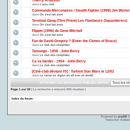
Thierry Ardisson
dans
L'actu ciné
Commando Mercenaires / Stealth Fighter (1999) Jim Wynor
dans
On s'est fait avoir
Terminal Gang (Titre Prism) Les Flambeurs (Squanderers)
dans
On s'est fait avoir
Flippin (1996) de Gene Mitchell
dans
On s'est fait avoir
Fan de David Gregory ? (Enter the Clones of Bruce)
dans
Le club des cinéphiles
Tamango - 1958 - John Berry
dans
Le club des cinéphiles
Ca va barder - 1954 - John Berry
dans
Le club des cinéphiles
[Ciné-club déviant #5] : Turkish Star Wars le 12/02
dans
Le nanar en région (et all over ze world)
AFFICHER LES MESSAGES PUBLIÉS DEPUIS:
Page
1
sur
20
[ La recherche a retourné 986 résultats ]
Index du forum
Powered by
phpBB
©
Traduction réalisé