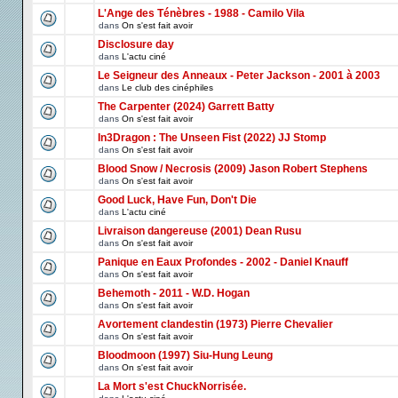
L'Ange des Ténèbres - 1988 - Camilo Vila
dans
On s'est fait avoir
Disclosure day
dans
L'actu ciné
Le Seigneur des Anneaux - Peter Jackson - 2001 à 2003
dans
Le club des cinéphiles
The Carpenter (2024) Garrett Batty
dans
On s'est fait avoir
In3Dragon : The Unseen Fist (2022) JJ Stomp
dans
On s'est fait avoir
Blood Snow / Necrosis (2009) Jason Robert Stephens
dans
On s'est fait avoir
Good Luck, Have Fun, Don't Die
dans
L'actu ciné
Livraison dangereuse (2001) Dean Rusu
dans
On s'est fait avoir
Panique en Eaux Profondes - 2002 - Daniel Knauff
dans
On s'est fait avoir
Behemoth - 2011 - W.D. Hogan
dans
On s'est fait avoir
Avortement clandestin (1973) Pierre Chevalier
dans
On s'est fait avoir
Bloodmoon (1997) Siu-Hung Leung
dans
On s'est fait avoir
La Mort s'est ChuckNorrisée.