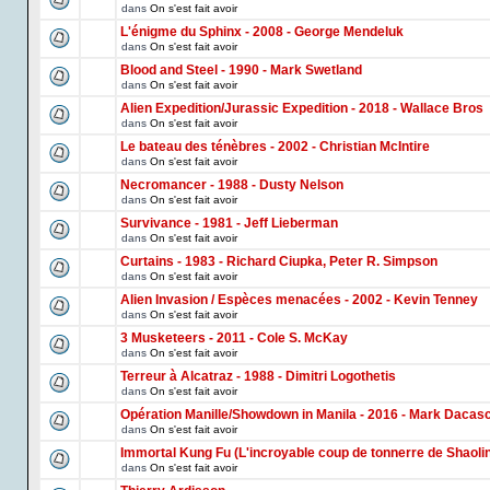
dans
On s'est fait avoir
L'énigme du Sphinx - 2008 - George Mendeluk
dans
On s'est fait avoir
Blood and Steel - 1990 - Mark Swetland
dans
On s'est fait avoir
Alien Expedition/Jurassic Expedition - 2018 - Wallace Bros
dans
On s'est fait avoir
Le bateau des ténèbres - 2002 - Christian McIntire
dans
On s'est fait avoir
Necromancer - 1988 - Dusty Nelson
dans
On s'est fait avoir
Survivance - 1981 - Jeff Lieberman
dans
On s'est fait avoir
Curtains - 1983 - Richard Ciupka, Peter R. Simpson
dans
On s'est fait avoir
Alien Invasion / Espèces menacées - 2002 - Kevin Tenney
dans
On s'est fait avoir
3 Musketeers - 2011 - Cole S. McKay
dans
On s'est fait avoir
Terreur à Alcatraz - 1988 - Dimitri Logothetis
dans
On s'est fait avoir
Opération Manille/Showdown in Manila - 2016 - Mark Dacas
dans
On s'est fait avoir
Immortal Kung Fu (L'incroyable coup de tonnerre de Shaoli
dans
On s'est fait avoir