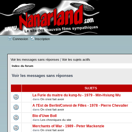
Connexion
Inscription
Voir les messages sans réponses
|
Voir les sujets actifs
Index du forum
Voir les messages sans réponses
SUJETS
La Furie du maitre du kung-fu - 1979 - Min-Hsiung Wu
dans
On s'est fait avoir
A l'Est de Berlin/Convoi de Filles - 1978 - Pierre Chevalier
dans
On s'est fait avoir
Bio d'Uwe Boll
dans
Les chroniques du site
Merchants of War - 1989 - Peter Mackenzie
dans
On s'est fait avoir