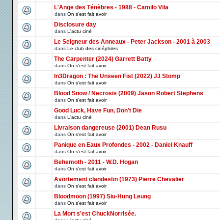
L'Ange des Ténèbres - 1988 - Camilo Vila
dans
On s'est fait avoir
Disclosure day
dans
L'actu ciné
Le Seigneur des Anneaux - Peter Jackson - 2001 à 2003
dans
Le club des cinéphiles
The Carpenter (2024) Garrett Batty
dans
On s'est fait avoir
In3Dragon : The Unseen Fist (2022) JJ Stomp
dans
On s'est fait avoir
Blood Snow / Necrosis (2009) Jason Robert Stephens
dans
On s'est fait avoir
Good Luck, Have Fun, Don't Die
dans
L'actu ciné
Livraison dangereuse (2001) Dean Rusu
dans
On s'est fait avoir
Panique en Eaux Profondes - 2002 - Daniel Knauff
dans
On s'est fait avoir
Behemoth - 2011 - W.D. Hogan
dans
On s'est fait avoir
Avortement clandestin (1973) Pierre Chevalier
dans
On s'est fait avoir
Bloodmoon (1997) Siu-Hung Leung
dans
On s'est fait avoir
La Mort s'est ChuckNorrisée.