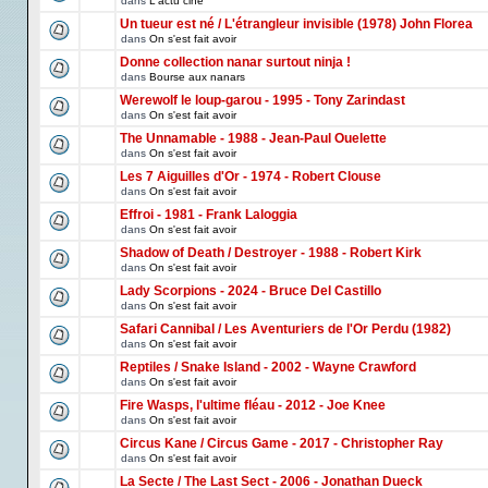
dans
L'actu ciné
Un tueur est né / L'étrangleur invisible (1978) John Florea
dans
On s'est fait avoir
Donne collection nanar surtout ninja !
dans
Bourse aux nanars
Werewolf le loup-garou - 1995 - Tony Zarindast
dans
On s'est fait avoir
The Unnamable - 1988 - Jean-Paul Ouelette
dans
On s'est fait avoir
Les 7 Aiguilles d'Or - 1974 - Robert Clouse
dans
On s'est fait avoir
Effroi - 1981 - Frank Laloggia
dans
On s'est fait avoir
Shadow of Death / Destroyer - 1988 - Robert Kirk
dans
On s'est fait avoir
Lady Scorpions - 2024 - Bruce Del Castillo
dans
On s'est fait avoir
Safari Cannibal / Les Aventuriers de l'Or Perdu (1982)
dans
On s'est fait avoir
Reptiles / Snake Island - 2002 - Wayne Crawford
dans
On s'est fait avoir
Fire Wasps, l'ultime fléau - 2012 - Joe Knee
dans
On s'est fait avoir
Circus Kane / Circus Game - 2017 - Christopher Ray
dans
On s'est fait avoir
La Secte / The Last Sect - 2006 - Jonathan Dueck