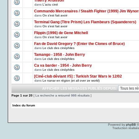
Thierry Ardisson
dans
L'actu ciné
Commando Mercenaires / Stealth Fighter (1999) Jim Wynor
dans
On s'est fait avoir
Terminal Gang (Titre Prism) Les Flambeurs (Squanderers)
dans
On s'est fait avoir
Flippin (1996) de Gene Mitchell
dans
On s'est fait avoir
Fan de David Gregory ? (Enter the Clones of Bruce)
dans
Le club des cinéphiles
Tamango - 1958 - John Berry
dans
Le club des cinéphiles
Ca va barder - 1954 - John Berry
dans
Le club des cinéphiles
[Ciné-club déviant #5] : Turkish Star Wars le 12/02
dans
Le nanar en région (et all over ze world)
AFFICHER LES MESSAGES PUBLIÉS DEPUIS:
Page
1
sur
20
[ La recherche a retourné 986 résultats ]
Index du forum
Powered by
phpBB
©
Traduction réalisé