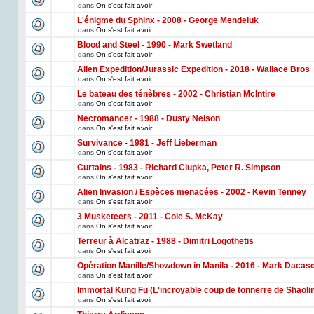
dans
On s'est fait avoir
L'énigme du Sphinx - 2008 - George Mendeluk
dans
On s'est fait avoir
Blood and Steel - 1990 - Mark Swetland
dans
On s'est fait avoir
Alien Expedition/Jurassic Expedition - 2018 - Wallace Bros
dans
On s'est fait avoir
Le bateau des ténèbres - 2002 - Christian McIntire
dans
On s'est fait avoir
Necromancer - 1988 - Dusty Nelson
dans
On s'est fait avoir
Survivance - 1981 - Jeff Lieberman
dans
On s'est fait avoir
Curtains - 1983 - Richard Ciupka, Peter R. Simpson
dans
On s'est fait avoir
Alien Invasion / Espèces menacées - 2002 - Kevin Tenney
dans
On s'est fait avoir
3 Musketeers - 2011 - Cole S. McKay
dans
On s'est fait avoir
Terreur à Alcatraz - 1988 - Dimitri Logothetis
dans
On s'est fait avoir
Opération Manille/Showdown in Manila - 2016 - Mark Dacas
dans
On s'est fait avoir
Immortal Kung Fu (L'incroyable coup de tonnerre de Shaoli
dans
On s'est fait avoir