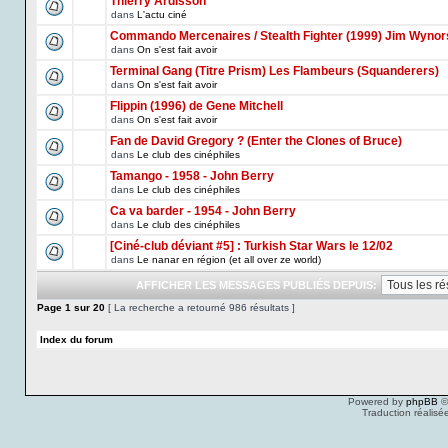
Thierry Ardisson
dans
L'actu ciné
Commando Mercenaires / Stealth Fighter (1999) Jim Wynor
dans
On s'est fait avoir
Terminal Gang (Titre Prism) Les Flambeurs (Squanderers)
dans
On s'est fait avoir
Flippin (1996) de Gene Mitchell
dans
On s'est fait avoir
Fan de David Gregory ? (Enter the Clones of Bruce)
dans
Le club des cinéphiles
Tamango - 1958 - John Berry
dans
Le club des cinéphiles
Ca va barder - 1954 - John Berry
dans
Le club des cinéphiles
[Ciné-club déviant #5] : Turkish Star Wars le 12/02
dans
Le nanar en région (et all over ze world)
AFFICHER LES MESSAGES PUBLIÉS DEPUIS:
Page
1
sur
20
[ La recherche a retourné 986 résultats ]
Index du forum
Powered by
phpBB
©
Traduction réalisé