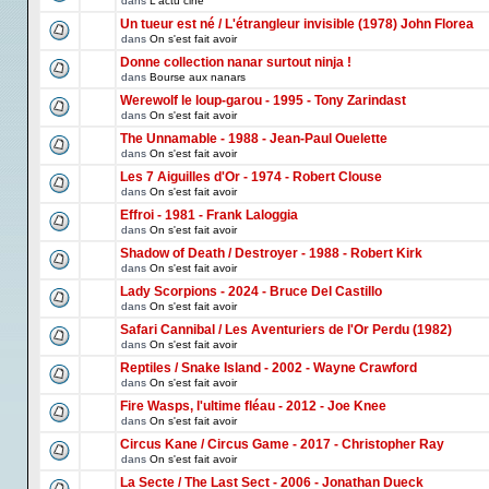
dans
L'actu ciné
Un tueur est né / L'étrangleur invisible (1978) John Florea
dans
On s'est fait avoir
Donne collection nanar surtout ninja !
dans
Bourse aux nanars
Werewolf le loup-garou - 1995 - Tony Zarindast
dans
On s'est fait avoir
The Unnamable - 1988 - Jean-Paul Ouelette
dans
On s'est fait avoir
Les 7 Aiguilles d'Or - 1974 - Robert Clouse
dans
On s'est fait avoir
Effroi - 1981 - Frank Laloggia
dans
On s'est fait avoir
Shadow of Death / Destroyer - 1988 - Robert Kirk
dans
On s'est fait avoir
Lady Scorpions - 2024 - Bruce Del Castillo
dans
On s'est fait avoir
Safari Cannibal / Les Aventuriers de l'Or Perdu (1982)
dans
On s'est fait avoir
Reptiles / Snake Island - 2002 - Wayne Crawford
dans
On s'est fait avoir
Fire Wasps, l'ultime fléau - 2012 - Joe Knee
dans
On s'est fait avoir
Circus Kane / Circus Game - 2017 - Christopher Ray
dans
On s'est fait avoir
La Secte / The Last Sect - 2006 - Jonathan Dueck