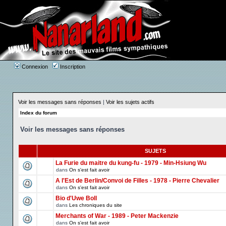
Connexion
Inscription
Voir les messages sans réponses
|
Voir les sujets actifs
Index du forum
Voir les messages sans réponses
SUJETS
La Furie du maitre du kung-fu - 1979 - Min-Hsiung Wu
dans
On s'est fait avoir
A l'Est de Berlin/Convoi de Filles - 1978 - Pierre Chevalier
dans
On s'est fait avoir
Bio d'Uwe Boll
dans
Les chroniques du site
Merchants of War - 1989 - Peter Mackenzie
dans
On s'est fait avoir