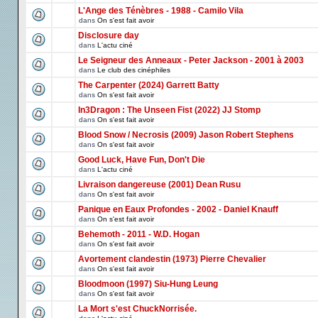
L'Ange des Ténèbres - 1988 - Camilo Vila
dans
On s'est fait avoir
Disclosure day
dans
L'actu ciné
Le Seigneur des Anneaux - Peter Jackson - 2001 à 2003
dans
Le club des cinéphiles
The Carpenter (2024) Garrett Batty
dans
On s'est fait avoir
In3Dragon : The Unseen Fist (2022) JJ Stomp
dans
On s'est fait avoir
Blood Snow / Necrosis (2009) Jason Robert Stephens
dans
On s'est fait avoir
Good Luck, Have Fun, Don't Die
dans
L'actu ciné
Livraison dangereuse (2001) Dean Rusu
dans
On s'est fait avoir
Panique en Eaux Profondes - 2002 - Daniel Knauff
dans
On s'est fait avoir
Behemoth - 2011 - W.D. Hogan
dans
On s'est fait avoir
Avortement clandestin (1973) Pierre Chevalier
dans
On s'est fait avoir
Bloodmoon (1997) Siu-Hung Leung
dans
On s'est fait avoir
La Mort s'est ChuckNorrisée.