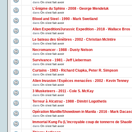
dans
On s'est fait avoir
L'énigme du Sphinx - 2008 - George Mendeluk
dans
On s'est fait avoir
Blood and Steel - 1990 - Mark Swetland
dans
On s'est fait avoir
Alien Expedition/Jurassic Expedition - 2018 - Wallace Bros
dans
On s'est fait avoir
Le bateau des ténèbres - 2002 - Christian McIntire
dans
On s'est fait avoir
Necromancer - 1988 - Dusty Nelson
dans
On s'est fait avoir
Survivance - 1981 - Jeff Lieberman
dans
On s'est fait avoir
Curtains - 1983 - Richard Ciupka, Peter R. Simpson
dans
On s'est fait avoir
Alien Invasion / Espèces menacées - 2002 - Kevin Tenney
dans
On s'est fait avoir
3 Musketeers - 2011 - Cole S. McKay
dans
On s'est fait avoir
Terreur à Alcatraz - 1988 - Dimitri Logothetis
dans
On s'est fait avoir
Opération Manille/Showdown in Manila - 2016 - Mark Dacas
dans
On s'est fait avoir
Immortal Kung Fu (L'incroyable coup de tonnerre de Shaoli
dans
On s'est fait avoir