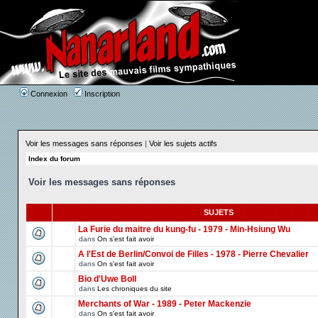
Connexion
Inscription
Voir les messages sans réponses
|
Voir les sujets actifs
Index du forum
Voir les messages sans réponses
SUJETS
La Furie du maitre du kung-fu - 1979 - Min-Hsiung Wu
dans
On s'est fait avoir
A l'Est de Berlin/Convoi de Filles - 1978 - Pierre Chevalier
dans
On s'est fait avoir
Bio d'Uwe Boll
dans
Les chroniques du site
Merchants of War - 1989 - Peter Mackenzie
dans
On s'est fait avoir