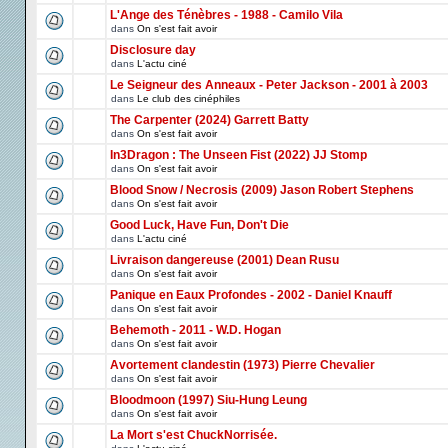
L'Ange des Ténèbres - 1988 - Camilo Vila
dans
On s'est fait avoir
Disclosure day
dans
L'actu ciné
Le Seigneur des Anneaux - Peter Jackson - 2001 à 2003
dans
Le club des cinéphiles
The Carpenter (2024) Garrett Batty
dans
On s'est fait avoir
In3Dragon : The Unseen Fist (2022) JJ Stomp
dans
On s'est fait avoir
Blood Snow / Necrosis (2009) Jason Robert Stephens
dans
On s'est fait avoir
Good Luck, Have Fun, Don't Die
dans
L'actu ciné
Livraison dangereuse (2001) Dean Rusu
dans
On s'est fait avoir
Panique en Eaux Profondes - 2002 - Daniel Knauff
dans
On s'est fait avoir
Behemoth - 2011 - W.D. Hogan
dans
On s'est fait avoir
Avortement clandestin (1973) Pierre Chevalier
dans
On s'est fait avoir
Bloodmoon (1997) Siu-Hung Leung
dans
On s'est fait avoir
La Mort s'est ChuckNorrisée.