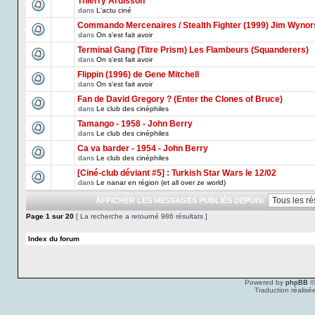
Thierry Ardisson
dans
L'actu ciné
Commando Mercenaires / Stealth Fighter (1999) Jim Wynor
dans
On s'est fait avoir
Terminal Gang (Titre Prism) Les Flambeurs (Squanderers)
dans
On s'est fait avoir
Flippin (1996) de Gene Mitchell
dans
On s'est fait avoir
Fan de David Gregory ? (Enter the Clones of Bruce)
dans
Le club des cinéphiles
Tamango - 1958 - John Berry
dans
Le club des cinéphiles
Ca va barder - 1954 - John Berry
dans
Le club des cinéphiles
[Ciné-club déviant #5] : Turkish Star Wars le 12/02
dans
Le nanar en région (et all over ze world)
AFFICHER LES MESSAGES PUBLIÉS DEPUIS:
Page
1
sur
20
[ La recherche a retourné 986 résultats ]
Index du forum
Powered by
phpBB
©
Traduction réalisé