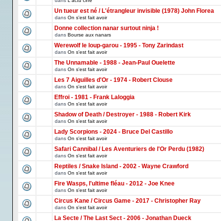
dans
L'actu ciné
Un tueur est né / L'étrangleur invisible (1978) John Florea
dans
On s'est fait avoir
Donne collection nanar surtout ninja !
dans
Bourse aux nanars
Werewolf le loup-garou - 1995 - Tony Zarindast
dans
On s'est fait avoir
The Unnamable - 1988 - Jean-Paul Ouelette
dans
On s'est fait avoir
Les 7 Aiguilles d'Or - 1974 - Robert Clouse
dans
On s'est fait avoir
Effroi - 1981 - Frank Laloggia
dans
On s'est fait avoir
Shadow of Death / Destroyer - 1988 - Robert Kirk
dans
On s'est fait avoir
Lady Scorpions - 2024 - Bruce Del Castillo
dans
On s'est fait avoir
Safari Cannibal / Les Aventuriers de l'Or Perdu (1982)
dans
On s'est fait avoir
Reptiles / Snake Island - 2002 - Wayne Crawford
dans
On s'est fait avoir
Fire Wasps, l'ultime fléau - 2012 - Joe Knee
dans
On s'est fait avoir
Circus Kane / Circus Game - 2017 - Christopher Ray
dans
On s'est fait avoir
La Secte / The Last Sect - 2006 - Jonathan Dueck