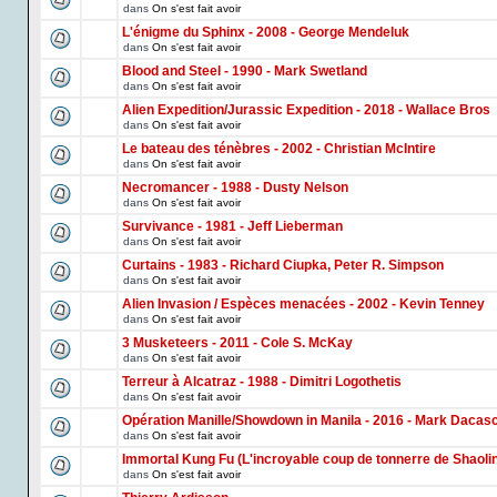
dans
On s'est fait avoir
L'énigme du Sphinx - 2008 - George Mendeluk
dans
On s'est fait avoir
Blood and Steel - 1990 - Mark Swetland
dans
On s'est fait avoir
Alien Expedition/Jurassic Expedition - 2018 - Wallace Bros
dans
On s'est fait avoir
Le bateau des ténèbres - 2002 - Christian McIntire
dans
On s'est fait avoir
Necromancer - 1988 - Dusty Nelson
dans
On s'est fait avoir
Survivance - 1981 - Jeff Lieberman
dans
On s'est fait avoir
Curtains - 1983 - Richard Ciupka, Peter R. Simpson
dans
On s'est fait avoir
Alien Invasion / Espèces menacées - 2002 - Kevin Tenney
dans
On s'est fait avoir
3 Musketeers - 2011 - Cole S. McKay
dans
On s'est fait avoir
Terreur à Alcatraz - 1988 - Dimitri Logothetis
dans
On s'est fait avoir
Opération Manille/Showdown in Manila - 2016 - Mark Dacas
dans
On s'est fait avoir
Immortal Kung Fu (L'incroyable coup de tonnerre de Shaoli
dans
On s'est fait avoir