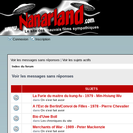
Connexion
Inscription
Voir les messages sans réponses
|
Voir les sujets actifs
Index du forum
Voir les messages sans réponses
SUJETS
La Furie du maitre du kung-fu - 1979 - Min-Hsiung Wu
dans
On s'est fait avoir
A l'Est de Berlin/Convoi de Filles - 1978 - Pierre Chevalier
dans
On s'est fait avoir
Bio d'Uwe Boll
dans
Les chroniques du site
Merchants of War - 1989 - Peter Mackenzie
dans
On s'est fait avoir