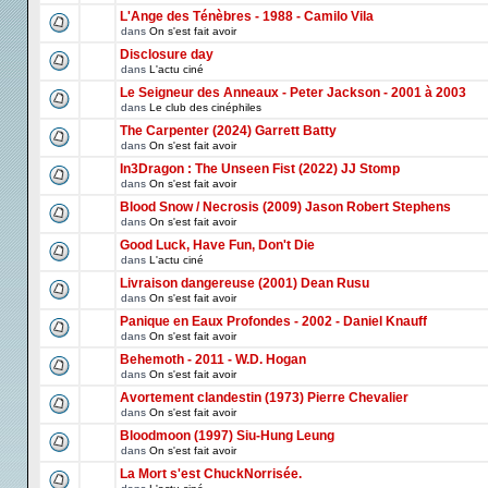
L'Ange des Ténèbres - 1988 - Camilo Vila
dans
On s'est fait avoir
Disclosure day
dans
L'actu ciné
Le Seigneur des Anneaux - Peter Jackson - 2001 à 2003
dans
Le club des cinéphiles
The Carpenter (2024) Garrett Batty
dans
On s'est fait avoir
In3Dragon : The Unseen Fist (2022) JJ Stomp
dans
On s'est fait avoir
Blood Snow / Necrosis (2009) Jason Robert Stephens
dans
On s'est fait avoir
Good Luck, Have Fun, Don't Die
dans
L'actu ciné
Livraison dangereuse (2001) Dean Rusu
dans
On s'est fait avoir
Panique en Eaux Profondes - 2002 - Daniel Knauff
dans
On s'est fait avoir
Behemoth - 2011 - W.D. Hogan
dans
On s'est fait avoir
Avortement clandestin (1973) Pierre Chevalier
dans
On s'est fait avoir
Bloodmoon (1997) Siu-Hung Leung
dans
On s'est fait avoir
La Mort s'est ChuckNorrisée.