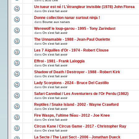
dans
L'actu ciné
Un tueur est né / L'étrangleur invisible (1978) John Florea
dans
On s'est fait avoir
Donne collection nanar surtout ninja !
dans
Bourse aux nanars
Werewolf le loup-garou - 1995 - Tony Zarindast
dans
On s'est fait avoir
The Unnamable - 1988 - Jean-Paul Ouelette
dans
On s'est fait avoir
Les 7 Aiguilles d'Or - 1974 - Robert Clouse
dans
On s'est fait avoir
Effroi - 1981 - Frank Laloggia
dans
On s'est fait avoir
Shadow of Death / Destroyer - 1988 - Robert Kirk
dans
On s'est fait avoir
Lady Scorpions - 2024 - Bruce Del Castillo
dans
On s'est fait avoir
Safari Cannibal / Les Aventuriers de l'Or Perdu (1982)
dans
On s'est fait avoir
Reptiles / Snake Island - 2002 - Wayne Crawford
dans
On s'est fait avoir
Fire Wasps, l'ultime fléau - 2012 - Joe Knee
dans
On s'est fait avoir
Circus Kane / Circus Game - 2017 - Christopher Ray
dans
On s'est fait avoir
La Secte / The Last Sect - 2006 - Jonathan Dueck