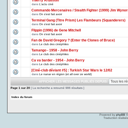
Thierry Ardisson
dans
L'actu ciné
Commando Mercenaires / Stealth Fighter (1999) Jim Wynor
dans
On s'est fait avoir
Terminal Gang (Titre Prism) Les Flambeurs (Squanderers)
dans
On s'est fait avoir
Flippin (1996) de Gene Mitchell
dans
On s'est fait avoir
Fan de David Gregory ? (Enter the Clones of Bruce)
dans
Le club des cinéphiles
Tamango - 1958 - John Berry
dans
Le club des cinéphiles
Ca va barder - 1954 - John Berry
dans
Le club des cinéphiles
[Ciné-club déviant #5] : Turkish Star Wars le 12/02
dans
Le nanar en région (et all over ze world)
AFFICHER LES MESSAGES PUBLIÉS DEPUIS:
Page
1
sur
20
[ La recherche a retourné 986 résultats ]
Index du forum
Powered by
phpBB
©
Traduction réalisé