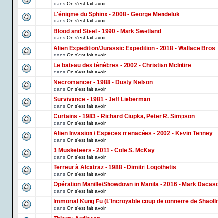
dans
On s'est fait avoir
L'énigme du Sphinx - 2008 - George Mendeluk
dans
On s'est fait avoir
Blood and Steel - 1990 - Mark Swetland
dans
On s'est fait avoir
Alien Expedition/Jurassic Expedition - 2018 - Wallace Bros
dans
On s'est fait avoir
Le bateau des ténèbres - 2002 - Christian McIntire
dans
On s'est fait avoir
Necromancer - 1988 - Dusty Nelson
dans
On s'est fait avoir
Survivance - 1981 - Jeff Lieberman
dans
On s'est fait avoir
Curtains - 1983 - Richard Ciupka, Peter R. Simpson
dans
On s'est fait avoir
Alien Invasion / Espèces menacées - 2002 - Kevin Tenney
dans
On s'est fait avoir
3 Musketeers - 2011 - Cole S. McKay
dans
On s'est fait avoir
Terreur à Alcatraz - 1988 - Dimitri Logothetis
dans
On s'est fait avoir
Opération Manille/Showdown in Manila - 2016 - Mark Dacas
dans
On s'est fait avoir
Immortal Kung Fu (L'incroyable coup de tonnerre de Shaoli
dans
On s'est fait avoir