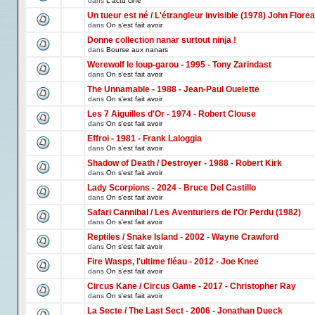
dans
L'actu ciné
Un tueur est né / L'étrangleur invisible (1978) John Florea
dans
On s'est fait avoir
Donne collection nanar surtout ninja !
dans
Bourse aux nanars
Werewolf le loup-garou - 1995 - Tony Zarindast
dans
On s'est fait avoir
The Unnamable - 1988 - Jean-Paul Ouelette
dans
On s'est fait avoir
Les 7 Aiguilles d'Or - 1974 - Robert Clouse
dans
On s'est fait avoir
Effroi - 1981 - Frank Laloggia
dans
On s'est fait avoir
Shadow of Death / Destroyer - 1988 - Robert Kirk
dans
On s'est fait avoir
Lady Scorpions - 2024 - Bruce Del Castillo
dans
On s'est fait avoir
Safari Cannibal / Les Aventuriers de l'Or Perdu (1982)
dans
On s'est fait avoir
Reptiles / Snake Island - 2002 - Wayne Crawford
dans
On s'est fait avoir
Fire Wasps, l'ultime fléau - 2012 - Joe Knee
dans
On s'est fait avoir
Circus Kane / Circus Game - 2017 - Christopher Ray
dans
On s'est fait avoir
La Secte / The Last Sect - 2006 - Jonathan Dueck