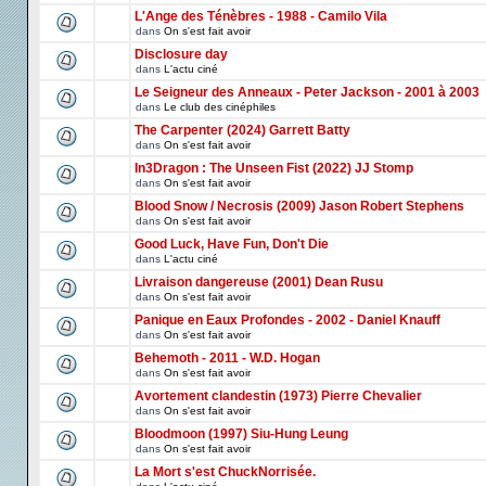
L'Ange des Ténèbres - 1988 - Camilo Vila
dans
On s'est fait avoir
Disclosure day
dans
L'actu ciné
Le Seigneur des Anneaux - Peter Jackson - 2001 à 2003
dans
Le club des cinéphiles
The Carpenter (2024) Garrett Batty
dans
On s'est fait avoir
In3Dragon : The Unseen Fist (2022) JJ Stomp
dans
On s'est fait avoir
Blood Snow / Necrosis (2009) Jason Robert Stephens
dans
On s'est fait avoir
Good Luck, Have Fun, Don't Die
dans
L'actu ciné
Livraison dangereuse (2001) Dean Rusu
dans
On s'est fait avoir
Panique en Eaux Profondes - 2002 - Daniel Knauff
dans
On s'est fait avoir
Behemoth - 2011 - W.D. Hogan
dans
On s'est fait avoir
Avortement clandestin (1973) Pierre Chevalier
dans
On s'est fait avoir
Bloodmoon (1997) Siu-Hung Leung
dans
On s'est fait avoir
La Mort s'est ChuckNorrisée.