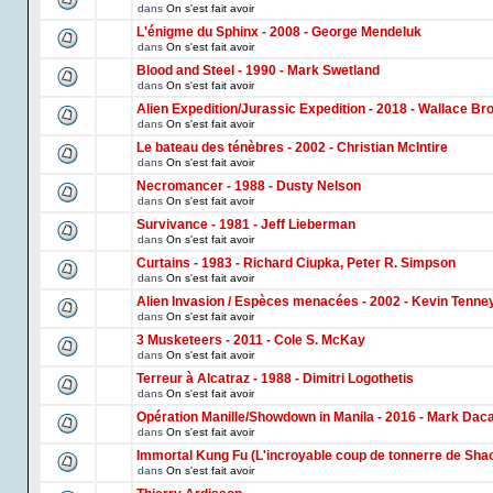
dans
On s'est fait avoir
L'énigme du Sphinx - 2008 - George Mendeluk
dans
On s'est fait avoir
Blood and Steel - 1990 - Mark Swetland
dans
On s'est fait avoir
Alien Expedition/Jurassic Expedition - 2018 - Wallace Br
dans
On s'est fait avoir
Le bateau des ténèbres - 2002 - Christian McIntire
dans
On s'est fait avoir
Necromancer - 1988 - Dusty Nelson
dans
On s'est fait avoir
Survivance - 1981 - Jeff Lieberman
dans
On s'est fait avoir
Curtains - 1983 - Richard Ciupka, Peter R. Simpson
dans
On s'est fait avoir
Alien Invasion / Espèces menacées - 2002 - Kevin Tenne
dans
On s'est fait avoir
3 Musketeers - 2011 - Cole S. McKay
dans
On s'est fait avoir
Terreur à Alcatraz - 1988 - Dimitri Logothetis
dans
On s'est fait avoir
Opération Manille/Showdown in Manila - 2016 - Mark Dac
dans
On s'est fait avoir
Immortal Kung Fu (L'incroyable coup de tonnerre de Shao
dans
On s'est fait avoir