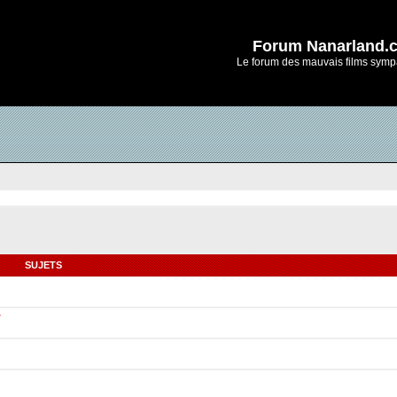
Forum Nanarland.
Le forum des mauvais films symp
SUJETS
r