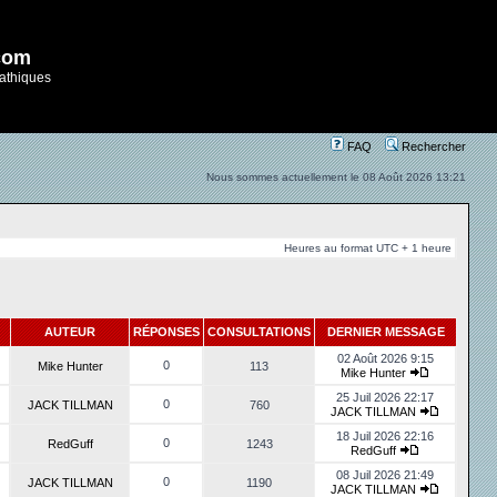
com
athiques
FAQ
Rechercher
Nous sommes actuellement le 08 Août 2026 13:21
Heures au format UTC + 1 heure
AUTEUR
RÉPONSES
CONSULTATIONS
DERNIER MESSAGE
02 Août 2026 9:15
0
Mike Hunter
113
Mike Hunter
25 Juil 2026 22:17
0
JACK TILLMAN
760
JACK TILLMAN
18 Juil 2026 22:16
0
RedGuff
1243
RedGuff
08 Juil 2026 21:49
0
JACK TILLMAN
1190
JACK TILLMAN