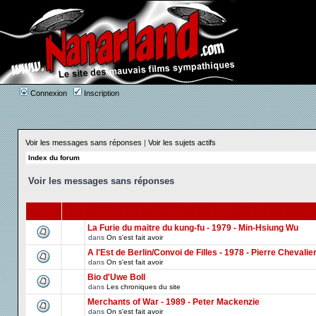
Connexion
Inscription
Voir les messages sans réponses
|
Voir les sujets actifs
Index du forum
Voir les messages sans réponses
La Furie du maitre du kung-fu - 1979 - Min-Hsiung Wu
dans
On s'est fait avoir
A l'Est de Berlin/Convoi de Filles - 1978 - Pierre Chevalie
dans
On s'est fait avoir
Bio d'Uwe Boll
dans
Les chroniques du site
Merchants of War - 1989 - Peter Mackenzie
dans
On s'est fait avoir