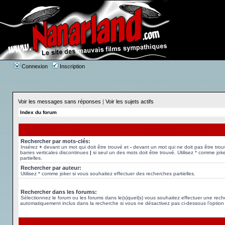
Connexion
Inscription
Voir les messages sans réponses
|
Voir les sujets actifs
Index du forum
Rechercher par mots-clés:
Insérez
+
devant un mot qui doit être trouvé et
-
devant un mot qui ne doit pas être trou
barres verticales discontinues
|
si seul un des mots doit être trouvé. Utilisez * comme jok
partielles.
Rechercher par auteur:
Utilisez * comme joker si vous souhaitez effectuer des recherches partielles.
Rechercher dans les forums:
Sélectionnez le forum ou les forums dans le(s)quel(s) vous souhaitez effectuer une rec
automatiquement inclus dans la recherche si vous ne désactivez pas ci-dessous l’option