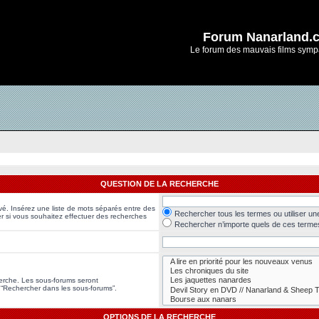
Forum Nanarland.
Le forum des mauvais films symp
QUESTION DE LA RECHERCHE
vé. Insérez une liste de mots séparés entre des
Rechercher tous les termes ou utiliser u
er si vous souhaitez effectuer des recherches
Rechercher n’importe quels de ces terme
herche. Les sous-forums seront
 “Rechercher dans les sous-forums”.
OPTIONS DE LA RECHERCHE