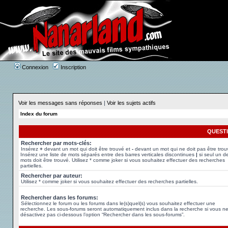
Connexion
Inscription
Voir les messages sans réponses
|
Voir les sujets actifs
Index du forum
QUEST
Rechercher par mots-clés:
Insérez
+
devant un mot qui doit être trouvé et
-
devant un mot qui ne doit pas être trou
Insérez une liste de mots séparés entre des barres verticales discontinues
|
si seul un d
mots doit être trouvé. Utilisez * comme joker si vous souhaitez effectuer des recherches
partielles.
Rechercher par auteur:
Utilisez * comme joker si vous souhaitez effectuer des recherches partielles.
Rechercher dans les forums:
Sélectionnez le forum ou les forums dans le(s)quel(s) vous souhaitez effectuer une
recherche. Les sous-forums seront automatiquement inclus dans la recherche si vous n
désactivez pas ci-dessous l’option “Rechercher dans les sous-forums”.