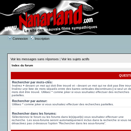
Connexion
Inscription
Voir les messages sans réponses
|
Voir les sujets actifs
Index du forum
QUEST
Rechercher par mots-clés:
Insérez
+
devant un mot qui doit être trouvé et
-
devant un mot qui ne doit pas être trou
Insérez une liste de mots séparés entre des barres verticales discontinues
|
si seul un d
mots doit être trouvé. Utilisez * comme joker si vous souhaitez effectuer des recherches
partielles.
Rechercher par auteur:
Utilisez * comme joker si vous souhaitez effectuer des recherches partielles.
Rechercher dans les forums:
Sélectionnez le forum ou les forums dans le(s)quel(s) vous souhaitez effectuer une
recherche. Les sous-forums seront automatiquement inclus dans la recherche si vous n
désactivez pas ci-dessous l’option “Rechercher dans les sous-forums”.