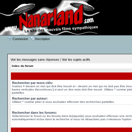
Connexion
Inscription
Voir les messages sans réponses
|
Voir les sujets actifs
Index du forum
Rechercher par mots-clés:
Insérez
+
devant un mot qui doit être trouvé et
-
devant un mot qui ne doit pas être trou
barres verticales discontinues
|
si seul un des mots doit être trouvé. Utilisez * comme jok
partielles.
Rechercher par auteur:
Utilisez * comme joker si vous souhaitez effectuer des recherches partielles.
Rechercher dans les forums:
Sélectionnez le forum ou les forums dans le(s)quel(s) vous souhaitez effectuer une rec
automatiquement inclus dans la recherche si vous ne désactivez pas ci-dessous l’option