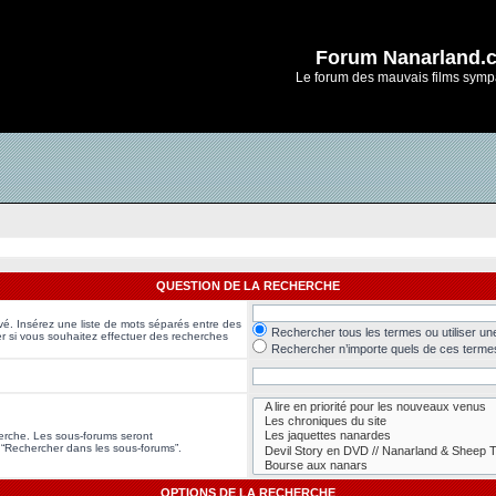
Forum Nanarland.
Le forum des mauvais films symp
QUESTION DE LA RECHERCHE
vé. Insérez une liste de mots séparés entre des
Rechercher tous les termes ou utiliser u
er si vous souhaitez effectuer des recherches
Rechercher n’importe quels de ces terme
herche. Les sous-forums seront
 “Rechercher dans les sous-forums”.
OPTIONS DE LA RECHERCHE