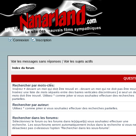
Connexion
Inscription
Voir les messages sans réponses
|
Voir les sujets actifs
Index du forum
QUEST
Rechercher par mots-clés:
Insérez
+
devant un mot qui doit être trouvé et
-
devant un mot qui ne doit pas être trou
Insérez une liste de mots séparés entre des barres verticales discontinues
|
si seul un d
mots doit être trouvé. Utilisez * comme joker si vous souhaitez effectuer des recherches
partielles.
Rechercher par auteur:
Utilisez * comme joker si vous souhaitez effectuer des recherches partielles.
Rechercher dans les forums:
Sélectionnez le forum ou les forums dans le(s)quel(s) vous souhaitez effectuer une
recherche. Les sous-forums seront automatiquement inclus dans la recherche si vous n
désactivez pas ci-dessous l’option “Rechercher dans les sous-forums”.