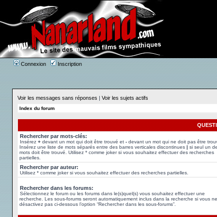
Connexion
Inscription
Voir les messages sans réponses
|
Voir les sujets actifs
Index du forum
QUEST
Rechercher par mots-clés:
Insérez
+
devant un mot qui doit être trouvé et
-
devant un mot qui ne doit pas être trou
Insérez une liste de mots séparés entre des barres verticales discontinues
|
si seul un d
mots doit être trouvé. Utilisez * comme joker si vous souhaitez effectuer des recherches
partielles.
Rechercher par auteur:
Utilisez * comme joker si vous souhaitez effectuer des recherches partielles.
Rechercher dans les forums:
Sélectionnez le forum ou les forums dans le(s)quel(s) vous souhaitez effectuer une
recherche. Les sous-forums seront automatiquement inclus dans la recherche si vous n
désactivez pas ci-dessous l’option “Rechercher dans les sous-forums”.