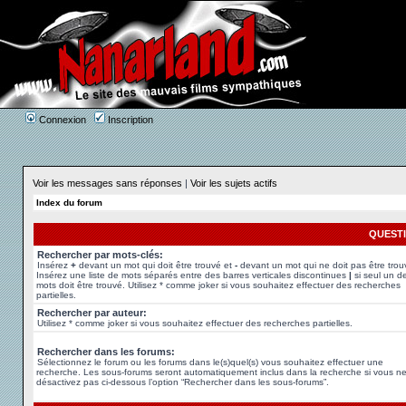
Connexion
Inscription
Voir les messages sans réponses
|
Voir les sujets actifs
Index du forum
QUEST
Rechercher par mots-clés:
Insérez
+
devant un mot qui doit être trouvé et
-
devant un mot qui ne doit pas être trou
Insérez une liste de mots séparés entre des barres verticales discontinues
|
si seul un d
mots doit être trouvé. Utilisez * comme joker si vous souhaitez effectuer des recherches
partielles.
Rechercher par auteur:
Utilisez * comme joker si vous souhaitez effectuer des recherches partielles.
Rechercher dans les forums:
Sélectionnez le forum ou les forums dans le(s)quel(s) vous souhaitez effectuer une
recherche. Les sous-forums seront automatiquement inclus dans la recherche si vous n
désactivez pas ci-dessous l’option “Rechercher dans les sous-forums”.