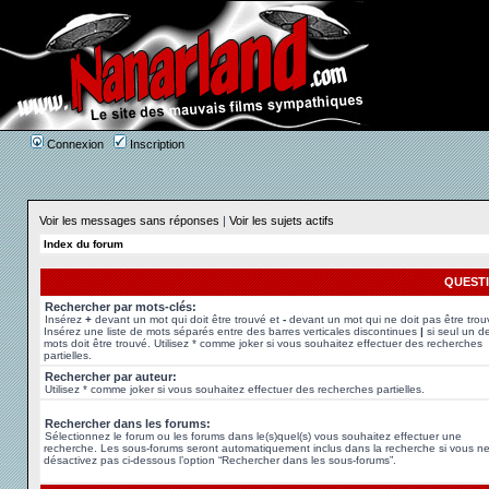
Connexion
Inscription
Voir les messages sans réponses
|
Voir les sujets actifs
Index du forum
QUEST
Rechercher par mots-clés:
Insérez
+
devant un mot qui doit être trouvé et
-
devant un mot qui ne doit pas être trou
Insérez une liste de mots séparés entre des barres verticales discontinues
|
si seul un d
mots doit être trouvé. Utilisez * comme joker si vous souhaitez effectuer des recherches
partielles.
Rechercher par auteur:
Utilisez * comme joker si vous souhaitez effectuer des recherches partielles.
Rechercher dans les forums:
Sélectionnez le forum ou les forums dans le(s)quel(s) vous souhaitez effectuer une
recherche. Les sous-forums seront automatiquement inclus dans la recherche si vous n
désactivez pas ci-dessous l’option “Rechercher dans les sous-forums”.