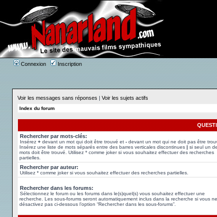
Connexion
Inscription
Voir les messages sans réponses
|
Voir les sujets actifs
Index du forum
QUEST
Rechercher par mots-clés:
Insérez
+
devant un mot qui doit être trouvé et
-
devant un mot qui ne doit pas être trou
Insérez une liste de mots séparés entre des barres verticales discontinues
|
si seul un d
mots doit être trouvé. Utilisez * comme joker si vous souhaitez effectuer des recherches
partielles.
Rechercher par auteur:
Utilisez * comme joker si vous souhaitez effectuer des recherches partielles.
Rechercher dans les forums:
Sélectionnez le forum ou les forums dans le(s)quel(s) vous souhaitez effectuer une
recherche. Les sous-forums seront automatiquement inclus dans la recherche si vous n
désactivez pas ci-dessous l’option “Rechercher dans les sous-forums”.