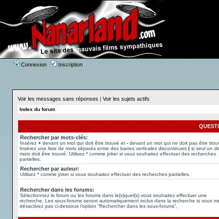
Connexion
Inscription
Voir les messages sans réponses
|
Voir les sujets actifs
Index du forum
QUEST
Rechercher par mots-clés:
Insérez
+
devant un mot qui doit être trouvé et
-
devant un mot qui ne doit pas être trou
Insérez une liste de mots séparés entre des barres verticales discontinues
|
si seul un d
mots doit être trouvé. Utilisez * comme joker si vous souhaitez effectuer des recherches
partielles.
Rechercher par auteur:
Utilisez * comme joker si vous souhaitez effectuer des recherches partielles.
Rechercher dans les forums:
Sélectionnez le forum ou les forums dans le(s)quel(s) vous souhaitez effectuer une
recherche. Les sous-forums seront automatiquement inclus dans la recherche si vous n
désactivez pas ci-dessous l’option “Rechercher dans les sous-forums”.