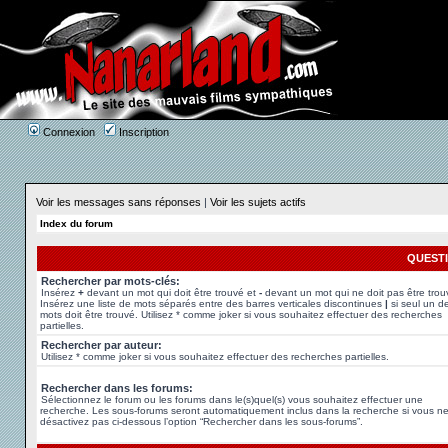
Connexion
Inscription
Voir les messages sans réponses
|
Voir les sujets actifs
Index du forum
QUEST
Rechercher par mots-clés:
Insérez
+
devant un mot qui doit être trouvé et
-
devant un mot qui ne doit pas être trou
Insérez une liste de mots séparés entre des barres verticales discontinues
|
si seul un d
mots doit être trouvé. Utilisez * comme joker si vous souhaitez effectuer des recherches
partielles.
Rechercher par auteur:
Utilisez * comme joker si vous souhaitez effectuer des recherches partielles.
Rechercher dans les forums:
Sélectionnez le forum ou les forums dans le(s)quel(s) vous souhaitez effectuer une
recherche. Les sous-forums seront automatiquement inclus dans la recherche si vous n
désactivez pas ci-dessous l’option “Rechercher dans les sous-forums”.