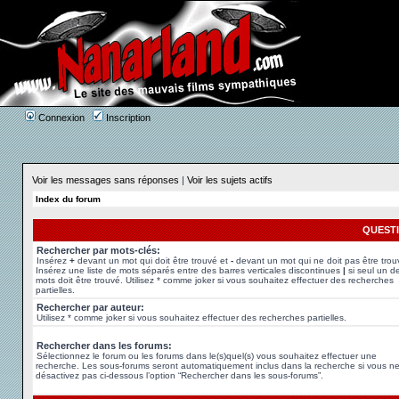
Connexion
Inscription
Voir les messages sans réponses
|
Voir les sujets actifs
Index du forum
QUEST
Rechercher par mots-clés:
Insérez
+
devant un mot qui doit être trouvé et
-
devant un mot qui ne doit pas être trou
Insérez une liste de mots séparés entre des barres verticales discontinues
|
si seul un d
mots doit être trouvé. Utilisez * comme joker si vous souhaitez effectuer des recherches
partielles.
Rechercher par auteur:
Utilisez * comme joker si vous souhaitez effectuer des recherches partielles.
Rechercher dans les forums:
Sélectionnez le forum ou les forums dans le(s)quel(s) vous souhaitez effectuer une
recherche. Les sous-forums seront automatiquement inclus dans la recherche si vous n
désactivez pas ci-dessous l’option “Rechercher dans les sous-forums”.