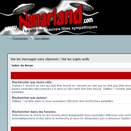
Connexion
Inscription
Voir les messages sans réponses
|
Voir les sujets actifs
Index du forum
Rechercher par mots-clés:
Insérez
+
devant un mot qui doit être trouvé et
-
devant un mot qui ne doit pas être trou
barres verticales discontinues
|
si seul un des mots doit être trouvé. Utilisez * comme jok
partielles.
Rechercher par auteur:
Utilisez * comme joker si vous souhaitez effectuer des recherches partielles.
Rechercher dans les forums:
Sélectionnez le forum ou les forums dans le(s)quel(s) vous souhaitez effectuer une rec
automatiquement inclus dans la recherche si vous ne désactivez pas ci-dessous l’option