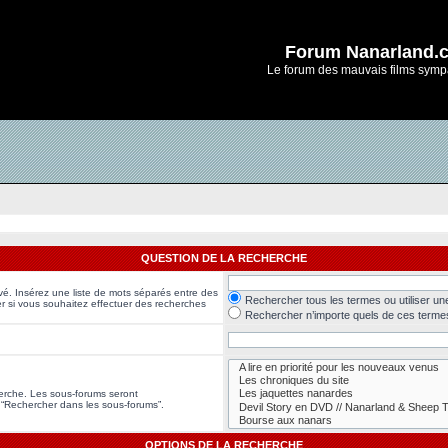
Forum Nanarland.
Le forum des mauvais films symp
QUESTION DE LA RECHERCHE
vé. Insérez une liste de mots séparés entre des
Rechercher tous les termes ou utiliser u
er si vous souhaitez effectuer des recherches
Rechercher n’importe quels de ces terme
herche. Les sous-forums seront
 “Rechercher dans les sous-forums”.
OPTIONS DE LA RECHERCHE