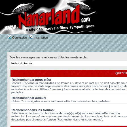
Connexion
Inscription
Voir les messages sans réponses
|
Voir les sujets actifs
Index du forum
QUEST
Rechercher par mots-clés:
Insérez
+
devant un mot qui doit être trouvé et
-
devant un mot qui ne doit pas être trou
Insérez une liste de mots séparés entre des barres verticales discontinues
|
si seul un d
mots doit être trouvé. Utilisez * comme joker si vous souhaitez effectuer des recherches
partielles.
Rechercher par auteur:
Utilisez * comme joker si vous souhaitez effectuer des recherches partielles.
Rechercher dans les forums:
Sélectionnez le forum ou les forums dans le(s)quel(s) vous souhaitez effectuer une
recherche. Les sous-forums seront automatiquement inclus dans la recherche si vous n
désactivez pas ci-dessous l’option “Rechercher dans les sous-forums”.