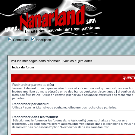
Connexion
Inscription
Voir les messages sans réponses
|
Voir les sujets actifs
Index du forum
QUEST
Rechercher par mots-clés:
Insérez
+
devant un mot qui doit être trouvé et
-
devant un mot qui ne doit pas être trou
Insérez une liste de mots séparés entre des barres verticales discontinues
|
si seul un d
mots doit être trouvé. Utilisez * comme joker si vous souhaitez effectuer des recherches
partielles.
Rechercher par auteur:
Utilisez * comme joker si vous souhaitez effectuer des recherches partielles.
Rechercher dans les forums:
Sélectionnez le forum ou les forums dans le(s)quel(s) vous souhaitez effectuer une
recherche. Les sous-forums seront automatiquement inclus dans la recherche si vous n
désactivez pas ci-dessous l’option “Rechercher dans les sous-forums”.