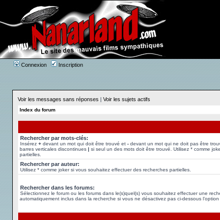
Connexion
Inscription
Voir les messages sans réponses
|
Voir les sujets actifs
Index du forum
Rechercher par mots-clés:
Insérez
+
devant un mot qui doit être trouvé et
-
devant un mot qui ne doit pas être trou
barres verticales discontinues
|
si seul un des mots doit être trouvé. Utilisez * comme jok
partielles.
Rechercher par auteur:
Utilisez * comme joker si vous souhaitez effectuer des recherches partielles.
Rechercher dans les forums:
Sélectionnez le forum ou les forums dans le(s)quel(s) vous souhaitez effectuer une rec
automatiquement inclus dans la recherche si vous ne désactivez pas ci-dessous l’option