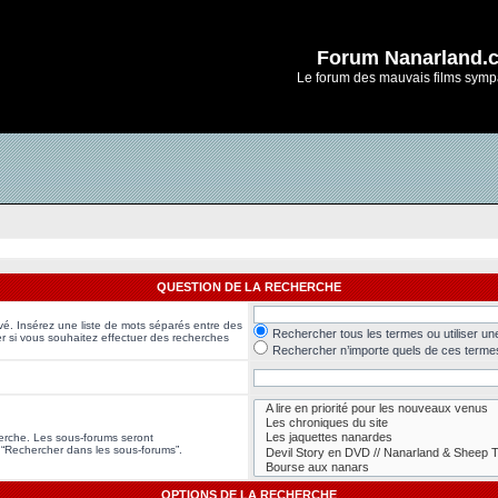
Forum Nanarland.
Le forum des mauvais films symp
QUESTION DE LA RECHERCHE
vé. Insérez une liste de mots séparés entre des
Rechercher tous les termes ou utiliser u
er si vous souhaitez effectuer des recherches
Rechercher n’importe quels de ces terme
herche. Les sous-forums seront
 “Rechercher dans les sous-forums”.
OPTIONS DE LA RECHERCHE