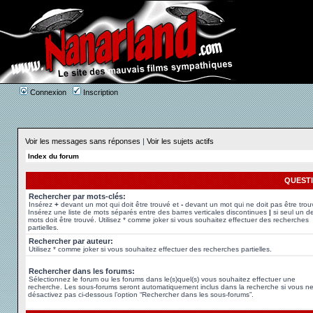
Connexion
Inscription
Voir les messages sans réponses
|
Voir les sujets actifs
Index du forum
QUEST
Rechercher par mots-clés:
Insérez
+
devant un mot qui doit être trouvé et
-
devant un mot qui ne doit pas être trou
Insérez une liste de mots séparés entre des barres verticales discontinues
|
si seul un d
mots doit être trouvé. Utilisez * comme joker si vous souhaitez effectuer des recherches
partielles.
Rechercher par auteur:
Utilisez * comme joker si vous souhaitez effectuer des recherches partielles.
Rechercher dans les forums:
Sélectionnez le forum ou les forums dans le(s)quel(s) vous souhaitez effectuer une
recherche. Les sous-forums seront automatiquement inclus dans la recherche si vous n
désactivez pas ci-dessous l’option “Rechercher dans les sous-forums”.