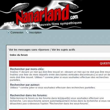
Connexion
Inscription
Voir les messages sans réponses
|
Voir les sujets actifs
Index du forum
QUEST
Rechercher par mots-clés:
Insérez
+
devant un mot qui doit être trouvé et
-
devant un mot qui ne doit pas être trou
Insérez une liste de mots séparés entre des barres verticales discontinues
|
si seul un d
mots doit être trouvé. Utilisez * comme joker si vous souhaitez effectuer des recherches
partielles.
Rechercher par auteur:
Utilisez * comme joker si vous souhaitez effectuer des recherches partielles.
Rechercher dans les forums:
Sélectionnez le forum ou les forums dans le(s)quel(s) vous souhaitez effectuer une
recherche. Les sous-forums seront automatiquement inclus dans la recherche si vous n
désactivez pas ci-dessous l’option “Rechercher dans les sous-forums”.