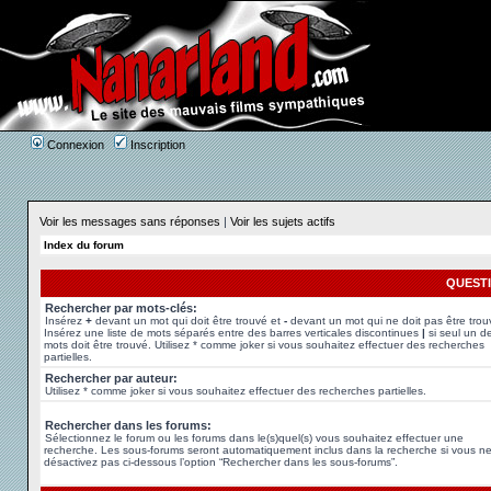
Connexion
Inscription
Voir les messages sans réponses
|
Voir les sujets actifs
Index du forum
QUEST
Rechercher par mots-clés:
Insérez
+
devant un mot qui doit être trouvé et
-
devant un mot qui ne doit pas être trou
Insérez une liste de mots séparés entre des barres verticales discontinues
|
si seul un d
mots doit être trouvé. Utilisez * comme joker si vous souhaitez effectuer des recherches
partielles.
Rechercher par auteur:
Utilisez * comme joker si vous souhaitez effectuer des recherches partielles.
Rechercher dans les forums:
Sélectionnez le forum ou les forums dans le(s)quel(s) vous souhaitez effectuer une
recherche. Les sous-forums seront automatiquement inclus dans la recherche si vous n
désactivez pas ci-dessous l’option “Rechercher dans les sous-forums”.