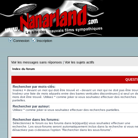
Connexion
Inscription
Voir les messages sans réponses
|
Voir les sujets actifs
Index du forum
QUEST
Rechercher par mots-clés:
Insérez
+
devant un mot qui doit être trouvé et
-
devant un mot qui ne doit pas être trou
Insérez une liste de mots séparés entre des barres verticales discontinues
|
si seul un d
mots doit être trouvé. Utilisez * comme joker si vous souhaitez effectuer des recherches
partielles.
Rechercher par auteur:
Utilisez * comme joker si vous souhaitez effectuer des recherches partielles.
Rechercher dans les forums:
Sélectionnez le forum ou les forums dans le(s)quel(s) vous souhaitez effectuer une
recherche. Les sous-forums seront automatiquement inclus dans la recherche si vous n
désactivez pas ci-dessous l’option “Rechercher dans les sous-forums”.