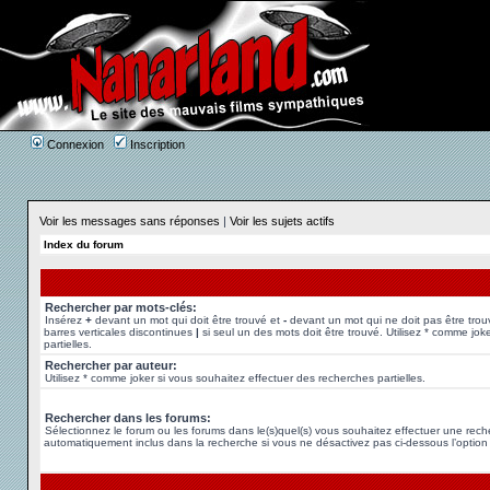
Connexion
Inscription
Voir les messages sans réponses
|
Voir les sujets actifs
Index du forum
Rechercher par mots-clés:
Insérez
+
devant un mot qui doit être trouvé et
-
devant un mot qui ne doit pas être trou
barres verticales discontinues
|
si seul un des mots doit être trouvé. Utilisez * comme jok
partielles.
Rechercher par auteur:
Utilisez * comme joker si vous souhaitez effectuer des recherches partielles.
Rechercher dans les forums:
Sélectionnez le forum ou les forums dans le(s)quel(s) vous souhaitez effectuer une rec
automatiquement inclus dans la recherche si vous ne désactivez pas ci-dessous l’option