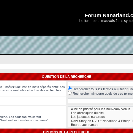
Forum Nanarland.
Le forum des mauvais films symp
QUESTION DE LA RECHERCHE
vé. Insérez une liste de mots séparés entre des
Rechercher tous les termes ou utiliser u
er si vous souhaitez effectuer des recherches
Rechercher n’importe quels de ces terme
herche. Les sous-forums seront
 “Rechercher dans les sous-forums”.
OPTIONS DE LA RECHERCHE