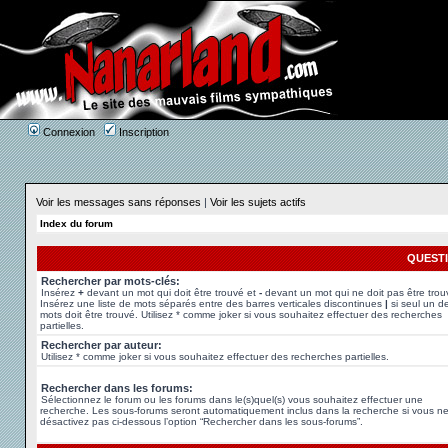
Connexion
Inscription
Voir les messages sans réponses
|
Voir les sujets actifs
Index du forum
QUEST
Rechercher par mots-clés:
Insérez
+
devant un mot qui doit être trouvé et
-
devant un mot qui ne doit pas être trou
Insérez une liste de mots séparés entre des barres verticales discontinues
|
si seul un d
mots doit être trouvé. Utilisez * comme joker si vous souhaitez effectuer des recherches
partielles.
Rechercher par auteur:
Utilisez * comme joker si vous souhaitez effectuer des recherches partielles.
Rechercher dans les forums:
Sélectionnez le forum ou les forums dans le(s)quel(s) vous souhaitez effectuer une
recherche. Les sous-forums seront automatiquement inclus dans la recherche si vous n
désactivez pas ci-dessous l’option “Rechercher dans les sous-forums”.