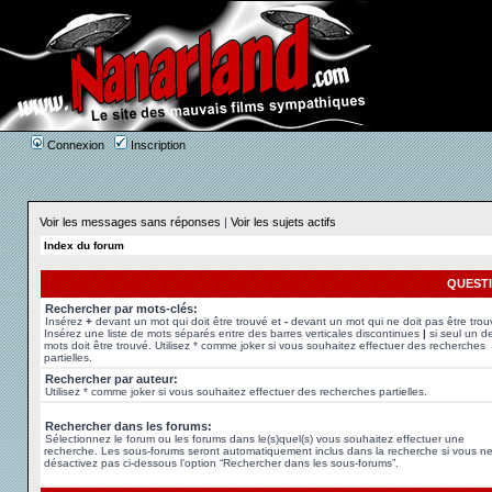
Connexion
Inscription
Voir les messages sans réponses
|
Voir les sujets actifs
Index du forum
QUEST
Rechercher par mots-clés:
Insérez
+
devant un mot qui doit être trouvé et
-
devant un mot qui ne doit pas être trou
Insérez une liste de mots séparés entre des barres verticales discontinues
|
si seul un d
mots doit être trouvé. Utilisez * comme joker si vous souhaitez effectuer des recherches
partielles.
Rechercher par auteur:
Utilisez * comme joker si vous souhaitez effectuer des recherches partielles.
Rechercher dans les forums:
Sélectionnez le forum ou les forums dans le(s)quel(s) vous souhaitez effectuer une
recherche. Les sous-forums seront automatiquement inclus dans la recherche si vous n
désactivez pas ci-dessous l’option “Rechercher dans les sous-forums”.