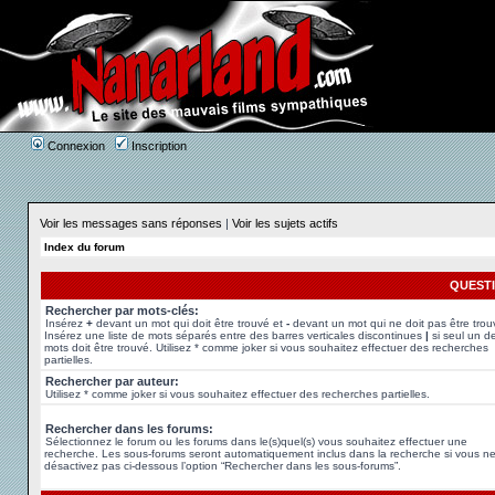
Connexion
Inscription
Voir les messages sans réponses
|
Voir les sujets actifs
Index du forum
QUEST
Rechercher par mots-clés:
Insérez
+
devant un mot qui doit être trouvé et
-
devant un mot qui ne doit pas être trou
Insérez une liste de mots séparés entre des barres verticales discontinues
|
si seul un d
mots doit être trouvé. Utilisez * comme joker si vous souhaitez effectuer des recherches
partielles.
Rechercher par auteur:
Utilisez * comme joker si vous souhaitez effectuer des recherches partielles.
Rechercher dans les forums:
Sélectionnez le forum ou les forums dans le(s)quel(s) vous souhaitez effectuer une
recherche. Les sous-forums seront automatiquement inclus dans la recherche si vous n
désactivez pas ci-dessous l’option “Rechercher dans les sous-forums”.