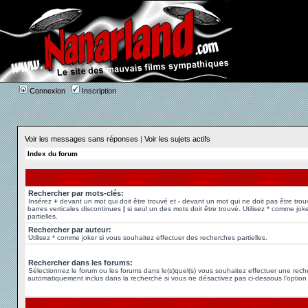
Connexion
Inscription
Voir les messages sans réponses
|
Voir les sujets actifs
Index du forum
Rechercher par mots-clés:
Insérez
+
devant un mot qui doit être trouvé et
-
devant un mot qui ne doit pas être trou
barres verticales discontinues
|
si seul un des mots doit être trouvé. Utilisez * comme jok
partielles.
Rechercher par auteur:
Utilisez * comme joker si vous souhaitez effectuer des recherches partielles.
Rechercher dans les forums:
Sélectionnez le forum ou les forums dans le(s)quel(s) vous souhaitez effectuer une rec
automatiquement inclus dans la recherche si vous ne désactivez pas ci-dessous l’option