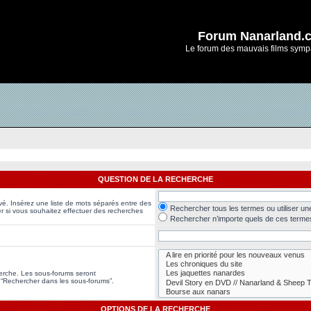
Forum Nanarland.
Le forum des mauvais films symp
QUESTION DE LA RECHERCHE
vé. Insérez une liste de mots séparés entre des
Rechercher tous les termes ou utiliser u
er si vous souhaitez effectuer des recherches
Rechercher n’importe quels de ces terme
herche. Les sous-forums seront
 “Rechercher dans les sous-forums”.
OPTIONS DE LA RECHERCHE